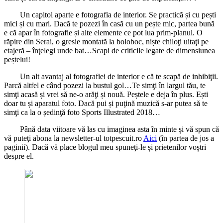
Un capitol aparte e fotografia de interior. Se practică și cu pești
mici și cu mari. Dacă te pozezi în casă cu un pește mic, partea bună
e că apar în fotografie și alte elemente ce pot lua prim-planul. O
răpire din Serai, o gresie montată la boloboc, niște chiloţi uitaţi pe
etajeră – înţelegi unde bat…Scapi de criticile legate de dimensiunea
peștelui!
Un alt avantaj al fotografiei de interior e că te scapă de inhibiţii.
Parcă altfel e când pozezi la bustul gol…Te simţi în largul tău, te
simţi acasă și vrei să ne-o arăţi și nouă. Peștele e deja în plus. Ești
doar tu și aparatul foto. Dacă pui și puţină muzică s-ar putea să te
simţi ca la o ședinţă foto Sports Illustrated 2018…
Până data viitoare vă las cu imaginea asta în minte și vă spun că
vă puteţi abona la newsletter-ul totpescuit.ro
Aici
(în partea de jos a
paginii). Dacă vă place blogul meu spuneţi-le și prietenilor voștri
despre el.