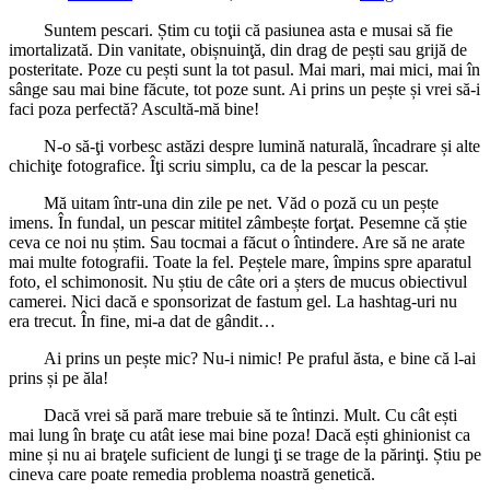
Suntem pescari. Știm cu toţii că pasiunea asta e musai să fie
imortalizată. Din vanitate, obișnuinţă, din drag de pești sau grijă de
posteritate. Poze cu pești sunt la tot pasul. Mai mari, mai mici, mai în
sânge sau mai bine făcute, tot poze sunt. Ai prins un pește și vrei să-i
faci poza perfectă? Ascultă-mă bine!
N-o să-ţi vorbesc astăzi despre lumină naturală, încadrare și alte
chichiţe fotografice. Îţi scriu simplu, ca de la pescar la pescar.
Mă uitam într-una din zile pe net. Văd o poză cu un pește
imens. În fundal, un pescar mititel zâmbește forţat. Pesemne că știe
ceva ce noi nu știm. Sau tocmai a făcut o întindere. Are să ne arate
mai multe fotografii. Toate la fel. Peștele mare, împins spre aparatul
foto, el schimonosit. Nu știu de câte ori a șters de mucus obiectivul
camerei. Nici dacă e sponsorizat de fastum gel. La hashtag-uri nu
era trecut. În fine, mi-a dat de gândit…
Ai prins un pește mic? Nu-i nimic! Pe praful ăsta, e bine că l-ai
prins și pe ăla!
Dacă vrei să pară mare trebuie să te întinzi. Mult. Cu cât ești
mai lung în braţe cu atât iese mai bine poza! Dacă ești ghinionist ca
mine și nu ai braţele suficient de lungi ţi se trage de la părinţi. Știu pe
cineva care poate remedia problema noastră genetică.