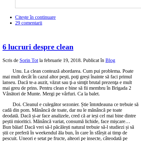
Citește în continuare
29 comentarii
6 lucruri despre clean
Scris de
Sorin Tot
la
februarie 19, 2018
. Publicat în
Blog
Unu. La clean contează abordarea. Cum pui problema. Poate
mai mult decât în cazul altor pești, poţi greși înainte să faci primul
lanseu. Dacă te-a auzit, văzut sau ţi-a simţit brutal prezenţa e mult
mai greu de prins. Pentru clean e bine să fii membru în Brigada 2
Vânători de Munte. Mergi pe vârfuri. Ca la balet.
Doi. Cleanul e culegător sezonier. Știe întotdeauna ce trebuie să
cadă din pom. Mănâncă de toate, dar nu le mănâncă pe toate
deodată. Dacă și-ar face analizele, cred că ar ieși cel mai bine dintre
peștii mioritici. Mănâncă variat, consumă lichide, face mișcare…
Bun băiat! Dacă vrei să-l păcălești natural trebuie să-l studiezi și să
știi ce preferă în weekendul ăla bun, în care în sfârșit ai timp de
pescuit. Uneori e setat pe fructe, alteori pe insecte, câteodată pe