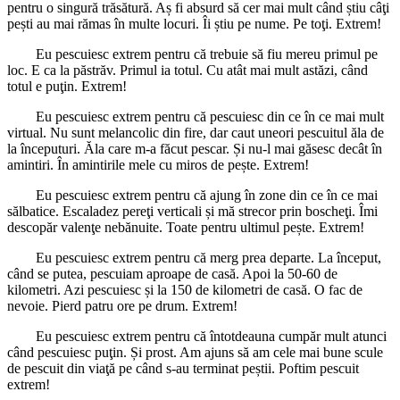
pentru o singură trăsătură. Aș fi absurd să cer mai mult când știu câţi
pești au mai rămas în multe locuri. Îi știu pe nume. Pe toţi. Extrem!
Eu pescuiesc extrem pentru că trebuie să fiu mereu primul pe
loc. E ca la păstrăv. Primul ia totul. Cu atât mai mult astăzi, când
totul e puţin. Extrem!
Eu pescuiesc extrem pentru că pescuiesc din ce în ce mai mult
virtual. Nu sunt melancolic din fire, dar caut uneori pescuitul ăla de
la începuturi. Ăla care m-a făcut pescar. Și nu-l mai găsesc decât în
amintiri. În amintirile mele cu miros de pește. Extrem!
Eu pescuiesc extrem pentru că ajung în zone din ce în ce mai
sălbatice. Escaladez pereţi verticali și mă strecor prin boscheţi. Îmi
descopăr valenţe nebănuite. Toate pentru ultimul pește. Extrem!
Eu pescuiesc extrem pentru că merg prea departe. La început,
când se putea, pescuiam aproape de casă. Apoi la 50-60 de
kilometri. Azi pescuiesc și la 150 de kilometri de casă. O fac de
nevoie. Pierd patru ore pe drum. Extrem!
Eu pescuiesc extrem pentru că întotdeauna cumpăr mult atunci
când pescuiesc puţin. Și prost. Am ajuns să am cele mai bune scule
de pescuit din viaţă pe când s-au terminat peștii. Poftim pescuit
extrem!