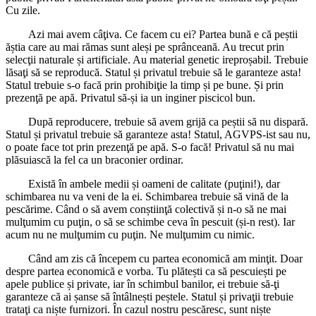
Cu zile.
Azi mai avem câţiva. Ce facem cu ei? Partea bună e că peștii
ăștia care au mai rămas sunt aleși pe sprânceană. Au trecut prin
selecţii naturale și artificiale. Au material genetic ireproșabil. Trebuie
lăsaţi să se reproducă. Statul și privatul trebuie să le garanteze asta!
Statul trebuie s-o facă prin prohibiţie la timp și pe bune. Și prin
prezenţă pe apă. Privatul să-și ia un inginer piscicol bun.
După reproducere, trebuie să avem grijă ca peștii să nu dispară.
Statul și privatul trebuie să garanteze asta! Statul, AGVPS-ist sau nu,
o poate face tot prin prezenţă pe apă. S-o facă! Privatul să nu mai
plăsuiască la fel ca un braconier ordinar.
Există în ambele medii și oameni de calitate (puţini!), dar
schimbarea nu va veni de la ei. Schimbarea trebuie să vină de la
pescărime. Când o să avem conștiinţă colectivă și n-o să ne mai
mulţumim cu puţin, o să se schimbe ceva în pescuit (și-n rest). Iar
acum nu ne mulţumim cu puţin. Ne mulţumim cu nimic.
Când am zis că începem cu partea economică am minţit. Doar
despre partea economică e vorba. Tu plătești ca să pescuiești pe
apele publice și private, iar în schimbul banilor, ei trebuie să-ţi
garanteze că ai șanse să întâlnești peștele. Statul și privaţii trebuie
trataţi ca niște furnizori. În cazul nostru pescăresc, sunt niște