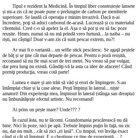
Tipul e rezident la Medicină. În timpul liber construiește lansete
și mi-a zis că ne poate pune o prelungire de carbon pe membrele
superioare. Se laudă că operaţia e minim invazivă. Dacă n-ai
încredere, poţi să aduci carbonul de-acasă. Lucrează și cu materialul
clientului. Cred c-o să apelez la el. Așa o să pot și eu să fac poze
reușite. Hmm, numai să nu mă prindă vreo furtună…la naiba – nu
riști, nu câștigi! Doar v-am zis că sunt pescar extrem, nu?!
Ar mai fi o variantă…un selfie stick pescăresc. Se agaţă peștele
de băţ și se ţine cât mai departe de pescar. Pentru o poză reușită,
recomand să nu fie mai scurt de trei metri. Nu vreau să par vulgar,
dar prea lung nu există. Gândiţi-vă la asta ca idee de afacere! Când
porniţi producţia, vreau cotă parte!
Lumea e mare și am trăit să văd și erori de împingere. S-au
întâmplat chiar și la case alese. Pești împinși în lateral…niște
amatori! Din experienţa mea, împinsul în lateral (stânga sau dreapta)
nu îmbunătăţește efectul artistic. Nu recomand!
Ai prins un pește mare? Unde??? ?
În cazul ăsta, nu te lăcomi. Grandomania pescărească nu dă
bine. Nici în poze, nici pe apă. Trebuie împins puţin în faţă, nu zic
nu, dar nu mult…cât să zici „ei lasă”. Cu timpul, vei învăţa exact
când și cât să împingi. E o chestiune ce ţine de experienţă… ?