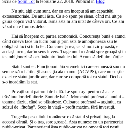
Scris de
Sorin Tot
la
februarie 22, 2018
. Publicat în
Blog
Nu știu alţii cum sunt, dar eu am început să am capacităţi
extrasenzoriale. De anul ăsta. Ca s-o spun pe șleau, când mă uit pe
gaura copcii văd viitorul. Iarna asta m-am uitat de câteva ori. Ce-am
văzut nu e frumos deloc.
Hai să începem cu partea economică. Concurenţa bună e atunci
când cineva face un lucru bun și prin asta te ambiţionează sau te
obligă să faci și tu la fel. Concurenţa rea, ca să nu-i zic proastă, e
același lucru, dar în sens invers. Trage unul o căruţă spre groapă și tu
te ambiţionezi să cazi înăuntru înaintea lui. Acum să definim părţile.
Statul sunt ei. Funcţionarii ăia vremelnici care semnează sau nu
semnează o hârtie. Și asociaţia aia mamut (AGVPS), care nu se știe
exact ce statut juridic are, dar care se comportă tot ca statul. Deci o
s-o încadrăm la stat.
Privaţii sunt patronii de baltă. Le spun așa pentru că aia e
trăsătura lor definitorie. Sunt de baltă. Momentul preferat al anului –
toamna târziu, când se plăsuiește. Culoarea preferată – argintiu, ca
solzul de „fitofag”. Scop în viaţă – profit maxim, fără investiţii.
Tragedia pescuitului românesc e că statul și privaţii trag la
aceeași căruţă. Și o trag spre groapă. Asta numesc eu un parteneriat
public-privat. Parteneriatul ăsta public-privat ne omoară toţi peștii.