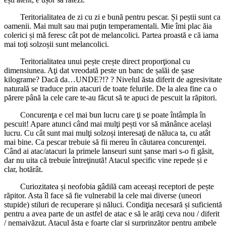
Teritorialitatea de zi cu zi e bună pentru pescar. Și peștii sunt ca
oamenii. Mai mult sau mai puţin temperamentali. Mie îmi plac ăia
colerici și mă feresc cât pot de melancolici. Partea proastă e că iarna
mai toţi solzoșii sunt melancolici.
Teritorialitatea unui pește crește direct proporţional cu
dimensiunea. Aţi dat vreodată peste un banc de șalăi de șase
kilograme? Dacă da…UNDE?!? ? Nivelul ăsta diferit de agresivitate
naturală se traduce prin atacuri de toate felurile. De la alea fine ca o
părere până la cele care te-au făcut să te apuci de pescuit la răpitori.
Concurenţa e cel mai bun lucru care ţi se poate întâmpla în
pescuit! Apare atunci când mai mulţi pești vor să mănânce același
lucru. Cu cât sunt mai mulţi solzoși interesaţi de năluca ta, cu atât
mai bine. Ca pescar trebuie să fii mereu în căutarea concurenţei.
Când ai atac/atacuri la primele lanseuri sunt șanse mari s-o fi găsit,
dar nu uita că trebuie întreţinută! Atacul specific vine repede și e
clar, hotărât.
Curiozitatea și neofobia gâdilă cam aceeași receptori de pește
răpitor. Asta îl face să fie vulnerabil la cele mai diverse (uneori
stupide) stiluri de recuperare și năluci. Condiţia necesară și suficientă
pentru a avea parte de un astfel de atac e să le arăţi ceva nou / diferit
/ nemaivăzut. Atacul ăsta e foarte clar și surprinzător pentru ambele