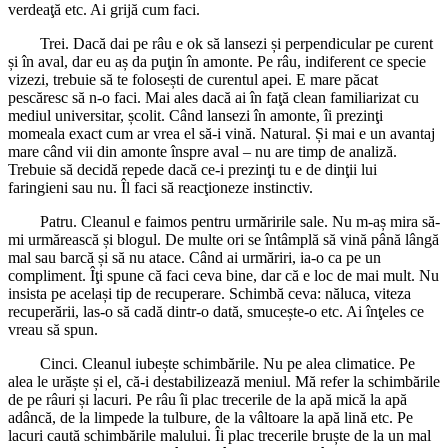
verdeaţă etc. Ai grijă cum faci.
Trei. Dacă dai pe râu e ok să lansezi și perpendicular pe curent
și în aval, dar eu aș da puţin în amonte. Pe râu, indiferent ce specie
vizezi, trebuie să te folosești de curentul apei. E mare păcat
pescăresc să n-o faci. Mai ales dacă ai în faţă clean familiarizat cu
mediul universitar, școlit. Când lansezi în amonte, îi prezinţi
momeala exact cum ar vrea el să-i vină. Natural. Și mai e un avantaj
mare când vii din amonte înspre aval – nu are timp de analiză.
Trebuie să decidă repede dacă ce-i prezinţi tu e de dinţii lui
faringieni sau nu. Îl faci să reacţioneze instinctiv.
Patru. Cleanul e faimos pentru urmăririle sale. Nu m-aș mira să-
mi urmărească și blogul. De multe ori se întâmplă să vină până lângă
mal sau barcă și să nu atace. Când ai urmăriri, ia-o ca pe un
compliment. Îţi spune că faci ceva bine, dar că e loc de mai mult. Nu
insista pe același tip de recuperare. Schimbă ceva: năluca, viteza
recuperării, las-o să cadă dintr-o dată, smucește-o etc. Ai înţeles ce
vreau să spun.
Cinci. Cleanul iubește schimbările. Nu pe alea climatice. Pe
alea le urăște și el, că-i destabilizează meniul. Mă refer la schimbările
de pe râuri și lacuri. Pe râu îi plac trecerile de la apă mică la apă
adâncă, de la limpede la tulbure, de la vâltoare la apă lină etc. Pe
lacuri caută schimbările malului. Îi plac trecerile bruște de la un mal