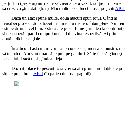
părţi. Lui (peștelui) nu-i vine să creadă ce-a văzut, iar ţie nu-ţi vine
să crezi că „ţi-a dat” (tras). Mai multe pe subiectul ăsta poţi citi
AICI
.
Dacă un atac spune multe, două atacuri spun totul. Când ai
reușit să provoci două trăsături nimic nu mai e o întâmplare. Nu mai
ești pe drumul cel bun. Ești călare pe el. Pune-ţi mintea la contribuţie
și descoperă tiparul comportamental din ziua respectivă. Ai primit
două indicii esenţiale.
În articolul ăsta n-am vrut să te iau de sus, nici să te mustru, nici
să te judec. Am vrut doar să te pun pe gânduri. Să te fac să gândești
pescuitul. Dacă nu-l gândeai deja.
Dacă îţi place totpescuit.ro și vrei să afli primul noutăţile de pe
site te poţi abona
AICI
(în partea de jos a paginii)