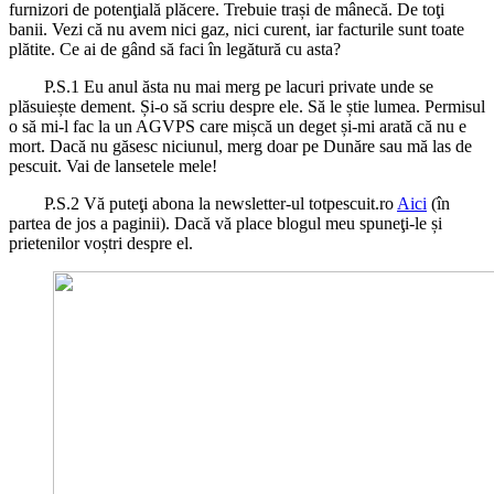
furnizori de potenţială plăcere. Trebuie trași de mânecă. De toţi
banii. Vezi că nu avem nici gaz, nici curent, iar facturile sunt toate
plătite. Ce ai de gând să faci în legătură cu asta?
P.S.1 Eu anul ăsta nu mai merg pe lacuri private unde se
plăsuiește dement. Și-o să scriu despre ele. Să le știe lumea. Permisul
o să mi-l fac la un AGVPS care mișcă un deget și-mi arată că nu e
mort. Dacă nu găsesc niciunul, merg doar pe Dunăre sau mă las de
pescuit. Vai de lansetele mele!
P.S.2 Vă puteţi abona la newsletter-ul totpescuit.ro
Aici
(în
partea de jos a paginii). Dacă vă place blogul meu spuneţi-le și
prietenilor voștri despre el.