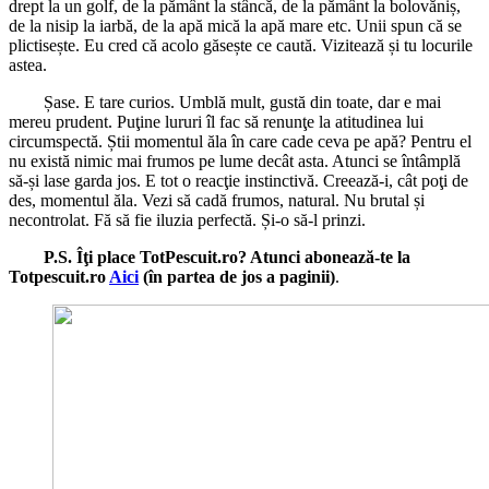
drept la un golf, de la pământ la stâncă, de la pământ la bolovăniș,
de la nisip la iarbă, de la apă mică la apă mare etc. Unii spun că se
plictisește. Eu cred că acolo găsește ce caută. Vizitează și tu locurile
astea.
Șase. E tare curios. Umblă mult, gustă din toate, dar e mai
mereu prudent. Puţine lururi îl fac să renunţe la atitudinea lui
circumspectă. Știi momentul ăla în care cade ceva pe apă? Pentru el
nu există nimic mai frumos pe lume decât asta. Atunci se întâmplă
să-și lase garda jos. E tot o reacţie instinctivă. Creează-i, cât poţi de
des, momentul ăla. Vezi să cadă frumos, natural. Nu brutal și
necontrolat. Fă să fie iluzia perfectă. Și-o să-l prinzi.
P.S. Îţi place TotPescuit.ro? Atunci abonează-te la
Totpescuit.ro
Aici
(în partea de jos a paginii)
.