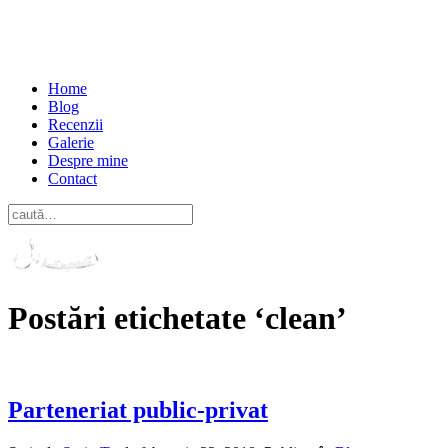
Home
Blog
Recenzii
Galerie
Despre mine
Contact
Postări etichetate ‘clean’
Parteneriat public-privat