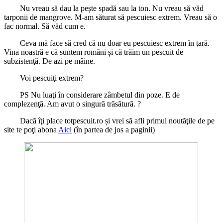
Nu vreau să dau la pește spadă sau la ton. Nu vreau să văd
tarponii de mangrove. M-am săturat să pescuiesc extrem. Vreau să o
fac normal. Să văd cum e.
Ceva mă face să cred că nu doar eu pescuiesc extrem în ţară.
Vina noastră e că suntem români și că trăim un pescuit de
subzistenţă. De azi pe mâine.
Voi pescuiţi extrem?
PS Nu luaţi în considerare zâmbetul din poze. E de
complezenţă. Am avut o singură trăsătură. ?
Dacă îţi place totpescuit.ro și vrei să afli primul noutăţile de pe
site te poţi abona
Aici
(în partea de jos a paginii)