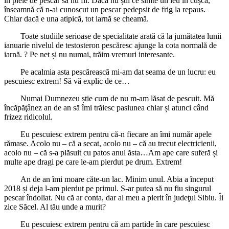
în piele de pescar să nu fii. Dacă nu știi ce simte un leu în cușcă,
înseamnă că n-ai cunoscut un pescar pedepsit de frig la repaus.
Chiar dacă e una atipică, tot iarnă se cheamă.
Toate studiile serioase de specialitate arată că la jumătatea lunii
ianuarie nivelul de testosteron pescăresc ajunge la cota normală de
iarnă. ? Pe net și nu numai, trăim vremuri interesante.
Pe acalmia asta pescărească mi-am dat seama de un lucru: eu
pescuiesc extrem! Să vă explic de ce…
Numai Dumnezeu știe cum de nu m-am lăsat de pescuit. Mă
încăpăţânez an de an să îmi trăiesc pasiunea chiar și atunci când
frizez ridicolul.
Eu pescuiesc extrem pentru că-n fiecare an îmi număr apele
rămase. Acolo nu – că a secat, acolo nu – că au trecut electricienii,
acolo nu – că s-a plăsuit cu patos anul ăsta…Am ape care suferă și
multe ape dragi pe care le-am pierdut pe drum. Extrem!
An de an îmi moare căte-un lac. Minim unul. Abia a început
2018 și deja l-am pierdut pe primul. S-ar putea să nu fiu singurul
pescar îndoliat. Nu că ar conta, dar al meu a pierit în judeţul Sibiu. Îi
zice Săcel. Al tău unde a murit?
Eu pescuiesc extrem pentru că am partide în care pescuiesc