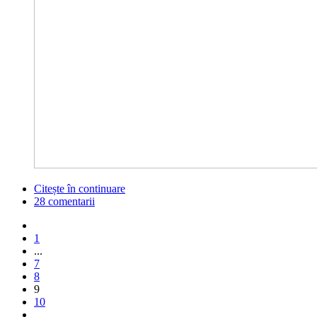
Citește în continuare
28 comentarii
1
...
7
8
9
10