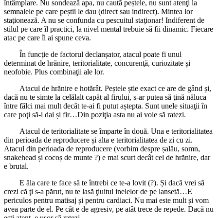
întâmplare. Nu sondează apa, nu caută peștele, nu sunt atenţi la
semnalele pe care peștii le dau (direct sau indirect). Mintea lor
staţionează. A nu se confunda cu pescuitul staţionar! Indiferent de
stilul pe care îl practici, la nivel mental trebuie să fii dinamic. Fiecare
atac pe care îl ai spune ceva.
În funcţie de factorul declanșator, atacul poate fi unul
determinat de hrănire, teritorialitate, concurenţă, curiozitate și
neofobie. Plus combinaţii ale lor.
Atacul de hrănire e hotărât. Peștele știe exact ce are de gând și,
dacă nu te simte la celălalt capăt al firului, s-ar putea să ţină năluca
între fălci mai mult decât te-ai fi putut aștepta. Sunt unele situaţii în
care poţi să-i dai și fir…Din poziţia asta nu ai voie să ratezi.
Atacul de teritorialitate se împarte în două. Una e teritorialitatea
din perioada de reproducere și alta e teritorialitatea de zi cu zi.
Atacul din perioada de reproducere (vorbim despre șalău, somn,
snakehead și cocoș de munte ?) e mai scurt decât cel de hrănire, dar
e brutal.
E ăla care te face să te întrebi ce te-a lovit (?). Și dacă vrei să
crezi că ţi s-a părut, nu te lasă ţiuitul inelelor de pe lansetă…E
periculos pentru matisaj și pentru cardiaci. Nu mai este mult și vom
avea parte de el. Pe cât e de agresiv, pe atât trece de repede. Dacă nu
ești atent, e ușor să ratezi.