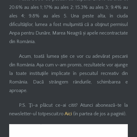
20.6% au ales 1; 17% au ales 2; 15.3% au ales 3; 9.4% au
ales 4; 9.8% au ales 5. Una peste alta, în ciuda
dificultăţilor, lumea a fost mulţumită că a obţinut permisul
Anpa pentru Dunăre, Marea Neagră și apele necontractate
din România.
Acum, toată lumea știe ce vor cu adevărat pescarii
din România. Așa cum v-am promis, rezultatele vor ajunge
la toate instituţiile implicate în pescuitul recreativ din
România. Dacă strângem rândurile, schimbarea e
aproape.
P.S. Ţi-a plăcut ce-ai citit? Atunci abonează-te la
newsletter-ul totpescuit.ro
Aici
(în partea de jos a paginii).