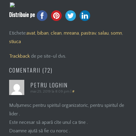
Distribuie pe
Etichete:
avat
,
biban
,
clean
,
mreana
,
pastrav
,
salau
,
somn
,
stiuca
Trackback
de pe site-ul dvs.
COMENTARII (72)
PETRU LOGHIN
mai 25, 2019 la 8:09 pm
|
#
Mulțumesc pentru spiritul organizatoric, pentru spiritul de
lider .
Este necesar să apară cîte unul ca tine .
Doamne ajută să fie cu noroc .