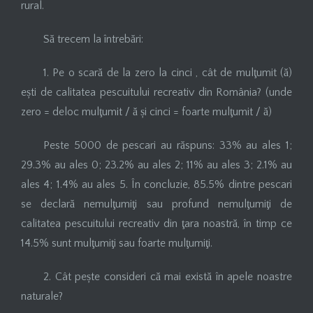
rural.
Să trecem la întrebări:
1. Pe o scară de la zero la cinci , cât de mulţumit (ă)
ești de calitatea pescuitului recreativ din România? (unde
zero = deloc mulţumit / ă și cinci = foarte mulţumit / ă)
Peste 5000 de pescari au răspuns: 33% au ales 1;
29.3% au ales 0; 23.2% au ales 2; 11% au ales 3; 2.1% au
ales 4; 1.4% au ales 5. În concluzie, 85.5% dintre pescari
se declară nemulţumiţi sau profund nemulţumiţi de
calitatea pescuitului recreativ din ţara noastră, în timp ce
14.5% sunt mulţumiţi sau foarte mulţumiţi.
2. Cât pește consideri că mai există în apele noastre
naturale?