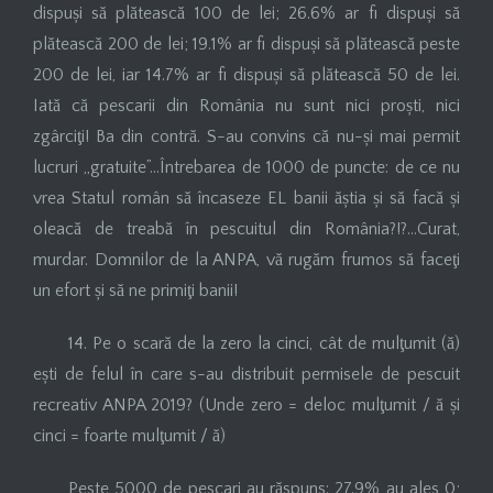
dispuși să plătească 100 de lei; 26.6% ar fi dispuși să
plătească 200 de lei; 19.1% ar fi dispuși să plătească peste
200 de lei, iar 14.7% ar fi dispuși să plătească 50 de lei.
Iată că pescarii din România nu sunt nici proști, nici
zgârciţi! Ba din contră. S-au convins că nu-și mai permit
lucruri „gratuite”…Întrebarea de 1000 de puncte: de ce nu
vrea Statul român să încaseze EL banii ăștia și să facă și
oleacă de treabă în pescuitul din România?!?…Curat,
murdar. Domnilor de la ANPA, vă rugăm frumos să faceţi
un efort și să ne primiţi banii!
14. Pe o scară de la zero la cinci, cât de mulţumit (ă)
ești de felul în care s-au distribuit permisele de pescuit
recreativ ANPA 2019? (Unde zero = deloc mulţumit / ă și
cinci = foarte mulţumit / ă)
Peste 5000 de pescari au răspuns: 27.9% au ales 0;