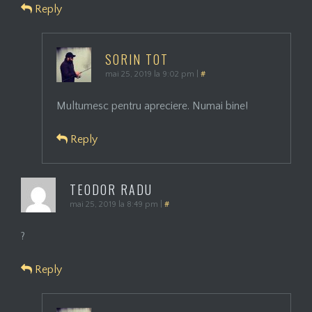
Reply
SORIN TOT
mai 25, 2019 la 9:02 pm
|
#
Multumesc pentru apreciere. Numai bine!
Reply
TEODOR RADU
mai 25, 2019 la 8:49 pm
|
#
?
Reply