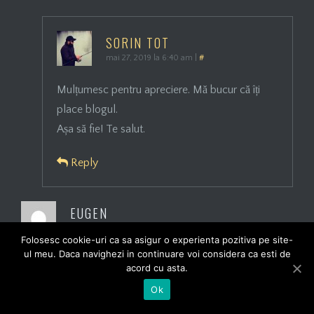
SORIN TOT
mai 27, 2019 la 6:40 am
|
#
Mulțumesc pentru apreciere. Mă bucur că îți
place blogul.
Așa să fie! Te salut.
Reply
EUGEN
mai 26, 2019 la 4:41 am
|
#
Folosesc cookie-uri ca sa asigur o experienta pozitiva pe site-
ul meu. Daca navighezi in continuare voi considera ca esti de
Felicitari !
acord cu asta.
Ok
Reply