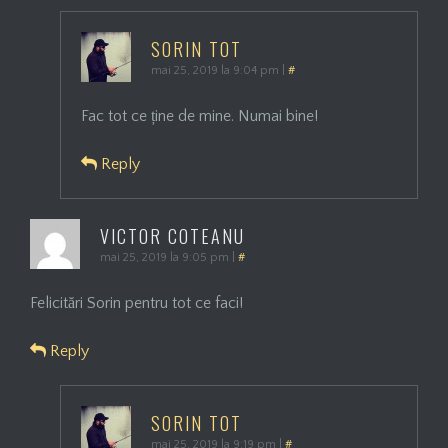
SORIN TOT
mai 25, 2019 la 9:04 pm
|
#
Fac tot ce ține de mine. Numai bine!
Reply
VICTOR COTEANU
mai 25, 2019 la 9:05 pm
|
#
Felicitări Sorin pentru tot ce faci!
Reply
SORIN TOT
mai 25, 2019 la 9:19 pm
|
#