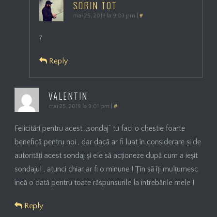
SORIN TOT
mai 25, 2019 la 9:03 pm
|
#
?
Reply
VALENTIN
mai 25, 2019 la 9:01 pm
|
#
Felicitări pentru acest „sondaj” tu faci o chestie foarte
benefică pentru noi , dar dacă ar fi luat în considerare și de
autorități acest sondaj și ele să acționeze după cum a ieșit
sondajul , atunci chiar ar fi o minune ! Țin să îți mulțumesc
încă o dată pentru toate răspunsurile la întrebările mele !
Reply