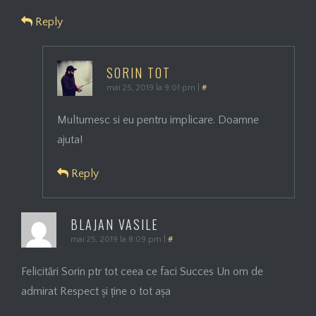
Reply
SORIN TOT
mai 25, 2019 la 9:01 pm
|
#
Multumesc si eu pentru implicare. Doamne
ajuta!
Reply
BLAJAN VASILE
mai 25, 2019 la 8:09 pm
|
#
Felicitări Sorin ptr tot ceea ce faci Succes Un om de
admirat Respect și ține o tot așa