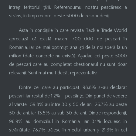
întreg teritoriul ţării. Referendumul nostru pescăresc a
strâns, în timp record, peste 5000 de respondenţi.
Asta în condiţiile în care revista Tackle Trade World
apreciază că există maxim 700 000 de pescari în
România, iar cei mai optimiști analiști de la noi speră la un
milion (date concrete nu există). Așadar, cei peste 5000
de pescari care au completat chestionarul nu sunt doar
relevanţi. Sunt mai mult decât reprezentativi.
Dintre cei care au participat, 98.8% s-au declarat
pescari, iar restul de 1.2% – pescăriţe. Din punct de vedere
al vârstei: 59.8% au între 30 și 50 de ani, 26.7% au peste
50 de ani, iar 13.5% au sub 30 de ani. Dintre respondenţi,
96.9% au domiciliul în România, iar 3.1% locuiesc în
străinătate. 78.7% trăiesc în mediul urban și 21.3% în cel