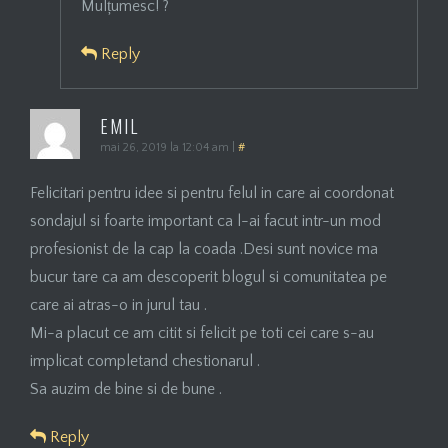
Mulțumesc! ?
Reply
EMIL
mai 26, 2019 la 12:04 am
|
#
Felicitari pentru idee si pentru felul in care ai coordonat
sondajul si foarte important ca l-ai facut intr-un mod
profesionist de la cap la coada .Desi sunt novice ma
bucur tare ca am descoperit blogul si comunitatea pe
care ai atras-o in jurul tau .
Mi-a placut ce am citit si felicit pe toti cei care s-au
implicat completand chestionarul .
Sa auzim de bine si de bune .
Reply