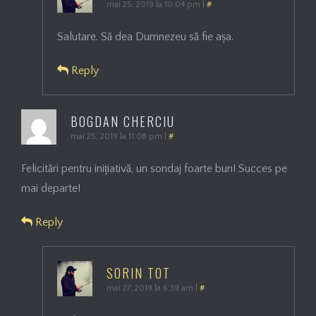
mai 25, 2019 la 10:04 pm
|
#
Salutare. Să dea Dumnezeu să fie așa.
Reply
BOGDAN CHERCIU
mai 25, 2019 la 11:08 pm
|
#
Felicitări pentru inițiativă, un sondaj foarte bun! Succes pe
mai departe!
Reply
SORIN TOT
mai 27, 2019 la 6:39 am
|
#