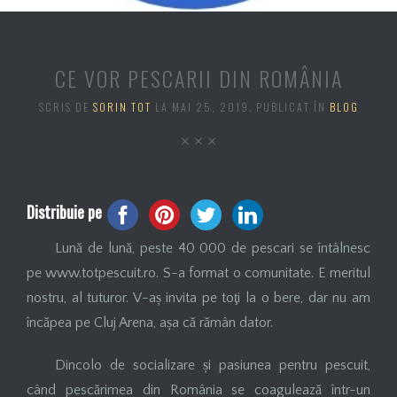
CE VOR PESCARII DIN ROMÂNIA
SCRIS DE
SORIN TOT
LA
MAI 25, 2019
. PUBLICAT ÎN
BLOG
Distribuie pe
Lună de lună, peste 40 000 de pescari se întâlnesc
pe www.totpescuit.ro. S-a format o comunitate. E meritul
nostru, al tuturor. V-aș invita pe toţi la o bere, dar nu am
încăpea pe Cluj Arena, așa că rămân dator.
Dincolo de socializare și pasiunea pentru pescuit,
când pescărimea din România se coagulează într-un