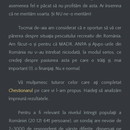
asemenea fel e păcat să nu profităm de asta. Ar însemna
că ne merităm soarta. Și NU ne-o merităm!
Tocmai de-aia am considerat că e oportun să vă cer
părerea despre situaţia pescuitului recreativ din România.
Am făcut-o și pentru că MADR, ANPA și Ajvps-urile din
România nu v-au întrebat niciodată, la modul serios, ce
credeţi despre pasiunea asta pe care o trăiţi și, mai
important (!), o finanţaţi. Nu e normal.
Vă mulţumesc tuturor celor care aţi completat
Chestionarul
pe care vi l-am propus. Haideţi să analizăm
împreună rezultatele.
Pentru a fi relevant la nivelul întregii populaţii a
României (20 121 641 persoane), un sondaj are nevoie de
2-3000 de respondenţi de vârste diferite, dispersaţi pe