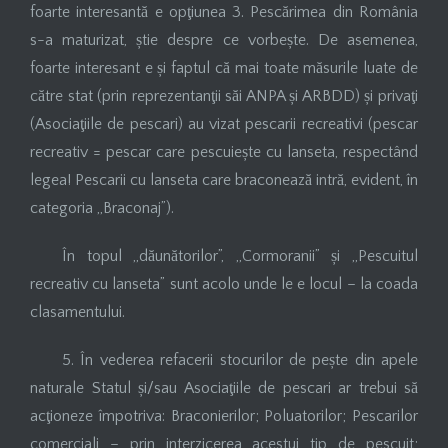
foarte interesantă e opţiunea 3. Pescărimea din România
s-a maturizat, știe despre ce vorbește. De asemenea,
foarte interesant e și faptul că mai toate măsurile luate de
către stat (prin reprezentanţii săi ANPA și ARBDD) și privaţi
(Asociaţiile de pescari) au vizat pescarii recreativi (pescar
recreativ = pescar care pescuiește cu lanseta, respectând
legea! Pescarii cu lanseta care braconează intră, evident, în
categoria „Braconaj”).
În topul „dăunătorilor”, „Cormoranii” și „Pescuitul
recreativ cu lanseta” sunt acolo unde le e locul – la coada
clasamentului.
5. În vederea refacerii stocurilor de pește din apele
naturale Statul și/sau Asociaţiile de pescari ar trebui să
acţioneze împotriva: Braconierilor; Poluatorilor; Pescarilor
comerciali – prin interzicerea acestui tip de pescuit;