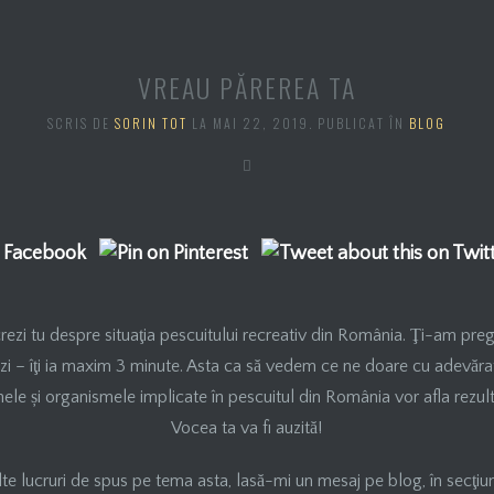
VREAU PĂREREA TA
SCRIS DE
SORIN TOT
LA
MAI 22, 2019
. PUBLICAT ÎN
BLOG
crezi tu despre situaţia pescuitului recreativ din România. Ţi-am preg
i – îţi ia maxim 3 minute. Asta ca să vedem ce ne doare cu adevărat 
ganele și organismele implicate în pescuitul din România vor afla rezul
Vocea ta va fi auzită!
lte lucruri de spus pe tema asta, lasă-mi un mesaj pe blog, în secţiu