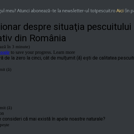
logul meu? Atunci abonează-te la newsletter-ul totpescuit.ro
Aici
(în p