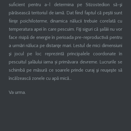
suficient pentru a-l determina pe Stizostedion să-şi
părăsească teritoriul de iarnă. Dat fiind faptul că peştii sunt
fiinţe poichiloterme, dinamica nălucii trebuie corelată cu
temperatura apei în care pescuim. Fiţi siguri că şalăii nu vor
face risipă de energie în perioada pre-reproductivă pentru
a urmări năluca pe distanţe mari. Lestul de mici dimensiuni
şi jocul pe loc reprezintă principalele coordonate în
pescuitul şalăului iarna și primăvara devreme. Lucrurile se
schimbă pe măsură ce soarele prinde curaj şi reuşeşte să
încălzească zonele cu apă mică…
Va urma.