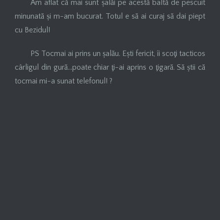
Am aflat că mai sunt șalăi pe acestă baltă de pescuit
minunată și m-am bucurat. Totul e să ai curaj să dai piept
cu Bezidul!
PS Tocmai ai prins un șalău. Ești fericit, îi scoţi tacticos
cârligul din gură…poate chiar ţi-ai aprins o ţigară. Să știi că
tocmai mi-a sunat telefonul! ?