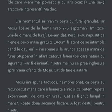
(de care v-am mai povestit și cu altă ocazie): „hai să-ţi
arăt ceva interesant!”. Mă duc.
Era momentul să hrănim peștii cu furaj granulat, iar
Moșu lipsise de la fermă vreo 2-3 săptămâni. Îmi zice:
„dă-le o mână de furaj”. Le-am dat. Peștii s-au năpustit ca
hienele pe-o masă gratuită. „Acum fii atent ce se întâmplă
când le dau eu” – îmi spune și le aruncă aceeași mână de
furaj. Stupoare! În afara câtorva fraieri (pe care natura cu
siguranţă i-ar fi eliminat), nisetrii mei nu se prea înghesuie
spre hrana oferită de Moșu. Cât de tare e asta?!?
Moșu îmi spune tacticos, neimpresionat, că peștii au
recunoscut mâna care îi hrănește zilnic și că putem repeta
experimentul de câte ori vreau. Cât să fi ţinut furajul în
mână?…Poate două secunde fiecare. A fost destul pentru
nisetri.