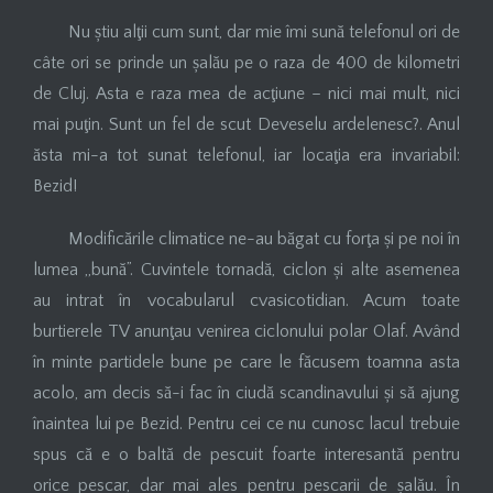
Nu știu alţii cum sunt, dar mie îmi sună telefonul ori de
câte ori se prinde un șalău pe o raza de 400 de kilometri
de Cluj. Asta e raza mea de acţiune – nici mai mult, nici
mai puţin. Sunt un fel de scut Deveselu ardelenesc?. Anul
ăsta mi-a tot sunat telefonul, iar locaţia era invariabil:
Bezid!
Modificările climatice ne-au băgat cu forţa și pe noi în
lumea „bună”. Cuvintele tornadă, ciclon și alte asemenea
au intrat în vocabularul cvasicotidian. Acum toate
burtierele TV anunţau venirea ciclonului polar Olaf. Având
în minte partidele bune pe care le făcusem toamna asta
acolo, am decis să-i fac în ciudă scandinavului și să ajung
înaintea lui pe Bezid. Pentru cei ce nu cunosc lacul trebuie
spus că e o baltă de pescuit foarte interesantă pentru
orice pescar, dar mai ales pentru pescarii de șalău. În