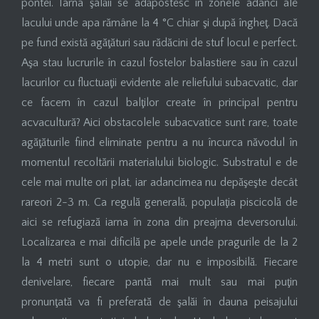
pontei. Iarna şalăii se adăpostesc în zonele adânci ale
lacului unde apa rămâne la 4 °C chiar şi după îngheţ. Dacă
pe fund există agăţături sau rădăcini de stuf locul e perfect.
Aşa stau lucrurile în cazul fostelor balastiere sau în cazul
lacurilor cu fluctuaţii evidente ale reliefului subacvatic, dar
ce facem în cazul balţilor create în principal pentru
acvacultură? Aici obstacolele subacvatice sunt rare, toate
agăţăturile fiind eliminate pentru a nu încurca năvodul în
momentul recoltării materialului biologic. Substratul e de
cele mai multe ori plat, iar adancimea nu depăşeşte decât
rareori 2-3 m. Ca regulă generală, populaţia piscicolă de
aici se refugiază iarna în zona din preajma deversorului.
Localizarea e mai dificilă pe apele unde pragurile de la 2
la 4 metri sunt o utopie, dar nu e imposibilă. Fiecare
denivelare, fiecare pantă mai mult sau mai puţin
pronunţată va fi preferată de şalăi în dauna peisajului