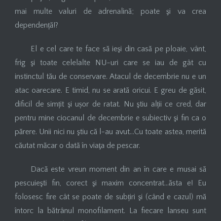
mai multe valuri de adrenalină; poate şi va crea
dependență!?
El e cel care te face să ieşi din casă pe ploaie, vânt,
frig şi toate celelalte NU-uri care se iau de gât cu
instinctul tău de conservare. Atacul de decembrie nu e un
atac oarecare. E timid, nu se arată oricui. E greu de găsit,
dificil de simțit şi ușor de ratat. Nu ştiu alții ce cred, dar
pentru mine ciocanul de decembrie e subiectiv şi fin ca o
părere. Unii nici nu ştiu că l-au avut…Cu toate astea, merită
căutat măcar o dată în viaţa de pescar.
Dacă este vreun moment din an în care e musai să
pescuieşti fin, corect şi maxim concentrat…ăsta e! Eu
folosesc fire cât se poate de subțiri şi (când e cazul) mă
întorc la bătrânul monofilament. La fiecare lanseu sunt