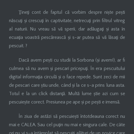
Ţineţi cont de faptul că vorbim despre niște pești
născuţi și crescuţi în captivitate, netrecuţi prin filtrul vitreg
al naturii. Nu vreau să vă sperii, dar adăugaţi și asta în
ecuaţia voastră pescărească și s-ar putea să vă lăsaţi de
pescuit. ?
Dacă avem pești cu studii la Sorbona (și avem!), ar fi
culmea să nu avem și pescari pricepuţi. În era pescuitului
digital informaţia circulă și o face repede. Sunt zeci de mii
de pescari care știu unde, când și la ce s-a prins luna asta.
Totul e la un click distanţă. Multă lume știe azi cum se
pescuiește corect. Presiunea pe ape și pe pești e imensă.
În ziua de astăzi să pescuiești întotdeauna corect nu
mai e CALEA. Sau cel puţin nu mai e singura cale. De câte
ori nu vi s-a întâmplat să pescuiţi alături de un novice care