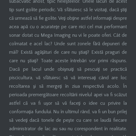
subacvatic anost, tipic heleşteelor. Unele lacuri de acest
tip sunt golite periodic. Vă sfătuiesc să le vizitaţi, dacă ştiţi
că urmează să fie golite. Veţi obţine astfel informaţii despre
acea apă cu o acurateţe pe care nici cel mai performant
sonar dotat cu Mega Imaging nu vi le poate oferi. Cât de
colmatat e acel lac? Unde sunt zonele fără depuneri de
mâl? Există agăţături de care nu ştiaţi? Există praguri de
care nu ştiaţi? Toate aceste întrebări vor primi răspuns.
Dacă pe lacul unde obişnuiţi să pescuiţi se practică
piscicultura, vă sfătuiesc să vă interesaţi când are loc
recoltarea şi să mergeţi în ziua respectivă acolo. În
perioada premergătoare recoltării nivelul apei va fi scăzut
astfel că va fi uşor să vă faceţi o idee cu privire la
conformaţia fundului. Nu în ultimul rând, va fi un bun prilej
să vedeţi dacă tonele de peşte cu care se laudă fiecare
administrator de lac au sau nu corespondent în realitate.