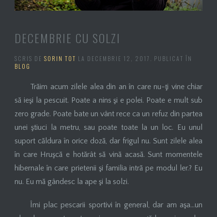
DECEMBRIE CU SOLZI
SCRIS DE
SORIN TOT
LA
DECEMBRIE 12, 2017
. PUBLICAT ÎN
BLOG
Trăim acum zilele alea din an în care nu-ţi vine chiar
să ieşi la pescuit. Poate a nins şi e polei. Poate e mult sub
zero grade. Poate bate un vânt rece ca un refuz din partea
unei ştiuci la metru, sau poate toate la un loc. Eu unul
suport căldura în orice doză, dar frigul nu. Sunt zilele alea
în care Hruşcă e hotărât să vină acasă. Sunt momentele
hibernale în care prietenii şi familia intră pe modul ler.? Eu
nu. Eu mă gândesc la ape şi la solzi.
Îmi plac pescarii sportivi în general, dar am aşa…un