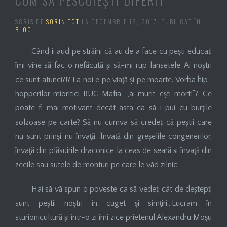
SCRIS DE
SORIN TOT
LA
DECEMBRIE 15, 2017
. PUBLICAT ÎN
BLOG
Când îi aud pe străini că au de a face cu pești educaţi
îmi vine să fac o nefăcută și să-mi rup lansetele. Ai noștri
ce sunt atunci?!? La noi e pe viaţă și pe moarte. Vorba hip-
hopperilor mioritici BUG Mafia: „ai murit, ești mort!”?. Ce
poate fi mai motivant decât asta ca să-i pui cu burţile
solzoase pe carte? Să nu cumva să credeţi că peștii care
nu sunt prinși nu învaţă. Învaţă din greșelile congenerilor,
învaţă din plăsuirile draconice la ceas de seară și învaţă din
zecile sau sutele de monturi pe care le văd zilnic.
Hai să vă spun o poveste ca să vedeţi cât de deștepţi
sunt peștii noștri în cuget și simţiri…Lucram în
sturionicultură și într-o zi îmi zice prietenul Alexandru Moșu