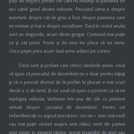
plus de respect pentru cei care nu renunță la pasiunea lor
nici când greul devine nebunie. Pescuitul iarna e despre
aventură, despre cât de greu a fost, despre pasiunea care
ne mistuie şi mai e despre socializare. Dacă în restul anului
sunt un singuratic, acum devin gregar. Contează mai puţin
ce şi cât prinzi. Poate şi de-asta îmi place să ies iarna.
Orice peşte prins acum lasă urme adânci pe cortex.
Dacă sunt şi profani care citesc rândurile astea…vouă
vă spun că pescuitul de decembrie nu e doar pentru iniţiaţi
şi că-n pescuit drumul de la profan la ştiucan e mai scurt
decât o zi de iarnă. Şi tot vouă vă spun o poveste ca să ne
înţelegeţi nebunia. Vorbeam într-una din zile cu prietenii
virtuali despre ,,ciocanul de decembrie”. Pentru cei
nefamiliarizaţi cu argoul pescăresc: ciocan = atac mai mult
sau mai puţin violent asupra unei năluci venit din partea
unui peşte, în general răpitor, urmat invariabil de unul sau