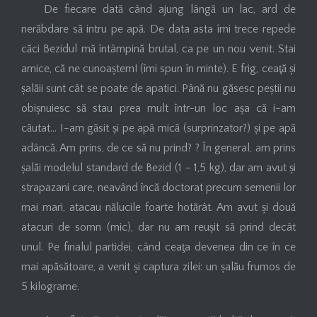
De fiecare dată când ajung lângă un lac, ard de
nerăbdare să intru pe apă. De data asta îmi trece repede
căci Bezidul mă întâmpină brutal, ca pe un nou venit. Stai
amice, că ne cunoaștem! (îmi spun în minte). E frig, ceaţă și
șalăii sunt cât se poate de apatici. Până nu găsesc peștii nu
obișnuiesc să stau prea mult într-un loc așa că i-am
căutat… I-am găsit și pe apă mică (surprinzator?) și pe apă
adâncă. Am prins, de ce să nu prind? ? În general, am prins
șalăi modelul standard de Bezid (1 – 1,5 kg), dar am avut și
strapazani care, neavând încă doctorat precum semenii lor
mai mari, atacau nălucile foarte hotărât. Am avut și două
atacuri de somn (mic), dar nu am reușit să prind decât
unul. Pe finalul partidei, când ceaţa devenea din ce în ce
mai apăsătoare, a venit și captura zilei: un șalău frumos de
5 kilograme.