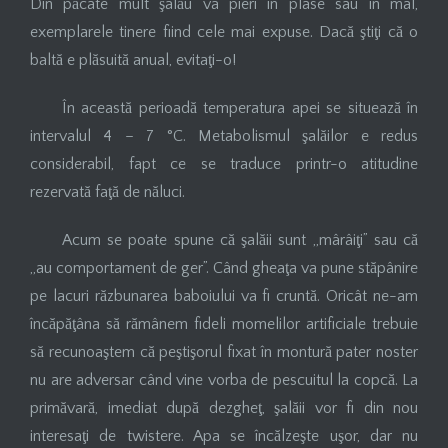
Din păcate mult şalău va pieri în plase sau în mâl,
exemplarele tinere fiind cele mai expuse. Dacă ştiţi că o
baltă e plăsuită anual, evitaţi-o!
În această perioadă temperatura apei se situează în
intervalul 4 – 7 °C. Metabolismul şalăilor e redus
considerabil, fapt ce se traduce printr-o atitudine
rezervată faţă de năluci.
Acum se poate spune că şalăii sunt „mârâiţi” sau că
„au comportament de ger”. Când gheaţa va pune stăpânire
pe lacuri răzbunarea baboiului va fi cruntă. Oricât ne-am
încăpăţâna să rămânem fideli momelilor artificiale trebuie
să recunoaştem că peştişorul fixat în montură pater noster
nu are adversar când vine vorba de pescuitul la copcă. La
primăvară, imediat după dezgheţ, şalăii vor fi din nou
interesaţi de twistere. Apa se încălzeşte uşor, dar nu