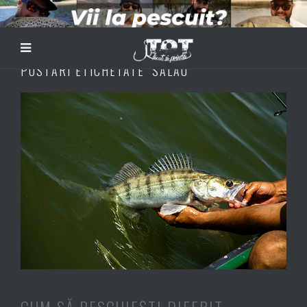
POSTĂRI ETICHETATE ‘SALAU’
CUM SĂ PESCUIEȘTI DIFERIT