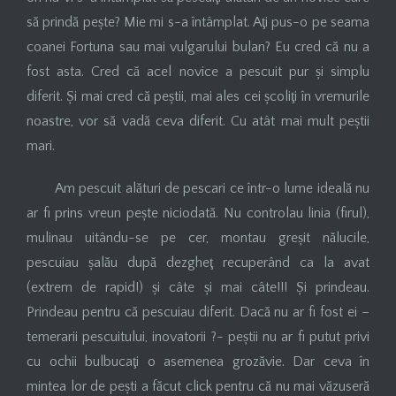
să prindă pește? Mie mi s-a întâmplat. Aţi pus-o pe seama
coanei Fortuna sau mai vulgarului bulan? Eu cred că nu a
fost asta. Cred că acel novice a pescuit pur și simplu
diferit. Și mai cred că peștii, mai ales cei școliţi în vremurile
noastre, vor să vadă ceva diferit. Cu atât mai mult peștii
mari.
Am pescuit alături de pescari ce într-o lume ideală nu
ar fi prins vreun pește niciodată. Nu controlau linia (firul),
mulinau uitându-se pe cer, montau greșit nălucile,
pescuiau șalău după dezgheţ recuperând ca la avat
(extrem de rapid!) și câte și mai câte!!! Și prindeau.
Prindeau pentru că pescuiau diferit. Dacă nu ar fi fost ei –
temerarii pescuitului, inovatorii ?- peștii nu ar fi putut privi
cu ochii bulbucaţi o asemenea grozăvie. Dar ceva în
mintea lor de pești a făcut click pentru că nu mai văzuseră