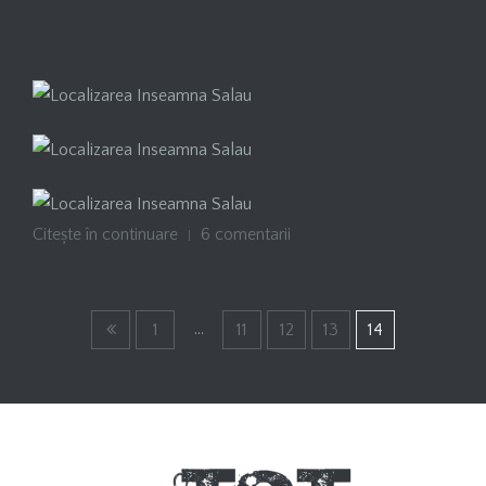
Citește în continuare
6 comentarii
...
1
11
12
13
14