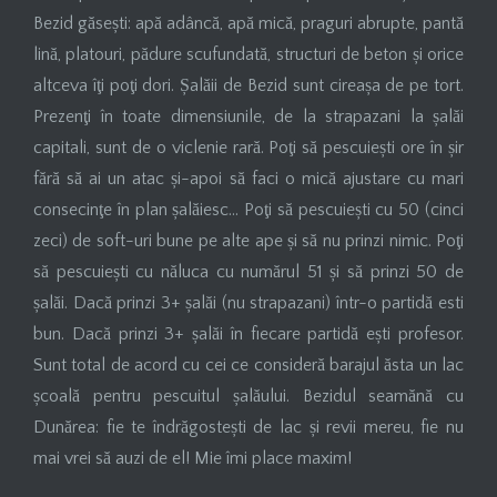
Bezid găsești: apă adâncă, apă mică, praguri abrupte, pantă
lină, platouri, pădure scufundată, structuri de beton și orice
altceva îţi poţi dori. Șalăii de Bezid sunt cireașa de pe tort.
Prezenţi în toate dimensiunile, de la strapazani la șalăi
capitali, sunt de o viclenie rară. Poţi să pescuiești ore în șir
fără să ai un atac și-apoi să faci o mică ajustare cu mari
consecinţe în plan șalăiesc… Poţi să pescuiești cu 50 (cinci
zeci) de soft-uri bune pe alte ape și să nu prinzi nimic. Poţi
să pescuiești cu năluca cu numărul 51 și să prinzi 50 de
șalăi. Dacă prinzi 3+ șalăi (nu strapazani) într-o partidă esti
bun. Dacă prinzi 3+ șalăi în fiecare partidă ești profesor.
Sunt total de acord cu cei ce consideră barajul ăsta un lac
școală pentru pescuitul șalăului. Bezidul seamănă cu
Dunărea: fie te îndrăgostești de lac și revii mereu, fie nu
mai vrei să auzi de el! Mie îmi place maxim!