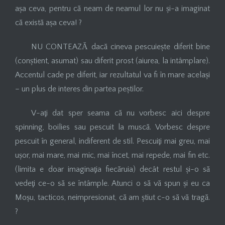
așa ceva, pentru că neam de neamul lor nu și-a imaginat
că există așa ceva! ?
NU CONTEAZĂ dacă cineva pescuiește diferit bine
(conștient, asumat) sau diferit prost (aiurea, la intâmplare).
Accentul cade pe diferit, iar rezultatul va fi în mare același
– un plus de interes din partea peștilor.
V-aţi dat sper seama că nu vorbesc aici despre
spinning, boilies sau pescuit la muscă. Vorbesc despre
pescuit în general, indiferent de stil. Pescuiţi mai greu, mai
ușor, mai mare, mai mic, mai încet, mai repede, mai fin etc.
(limita e doar imaginaţia fiecăruia) decât restul și-o să
vedeţi ce-o să se întâmple. Atunci o să vă spun și eu ca
Moșu, tacticos, neimpresionat, că am știut c-o să vă tragă.
?