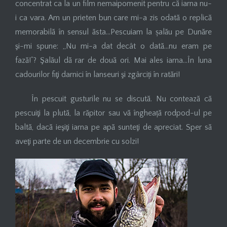
concentrat ca la un film nemaipomenit pentru că iarna nu-
i ca vara. Am un prieten bun care mi-a zis odată o replică
memorabilă în sensul ăsta…Pescuiam la șalău pe Dunăre
şi-mi spune: ,,Nu mi-a dat decât o dată…nu eram pe
fază!”? Şalăul dă rar de două ori. Mai ales iarna…În luna
cadourilor fiţi darnici în lanseuri şi zgârciți în ratări!
În pescuit gusturile nu se discută. Nu contează că
pescuiţi la plută, la răpitor sau vă îngheață rodpod-ul pe
baltă, dacă ieşiţi iarna pe apă sunteţi de apreciat. Sper să
aveţi parte de un decembrie cu solzi!