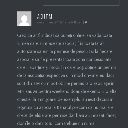
ADITM
decembrie 27, 2019 la 9:11 pm
|
#
Cred ca ar fi indicat sa puneți online, sa vadă toată
lumea care sunt aceste asociații( în toată țara)
autorizate sa emită permise de pescuit și la fiecare
asociație sa fie prezentat toată zona concesionată
care îi aparține și modul în care poți obține un permis
de la asociația respectivă și în mod on-line, eu dacă
sunt din TM cum pot obține permis la o asociație în
MH sau Ar pentru weekend doar, de exemplu ,o alta
chestie, la Timișoara, de exemplu, au ieșit discuții în
legătură cu asociația Banatul precum ca nu mai are
drept de eliberare permise dar bani au incasat, faceți
dom’le o dată totul cum trebuie nu numai