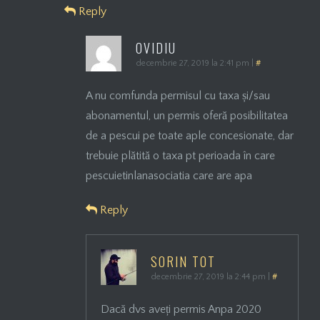
Reply
OVIDIU
decembrie 27, 2019 la 2:41 pm
|
#
A nu comfunda permisul cu taxa și/sau
abonamentul, un permis oferă posibilitatea
de a pescui pe toate aple concesionate, dar
trebuie plătită o taxa pt perioada în care
pescuietinlanasociatia care are apa
Reply
SORIN TOT
decembrie 27, 2019 la 2:44 pm
|
#
Dacă dvs aveți permis Anpa 2020