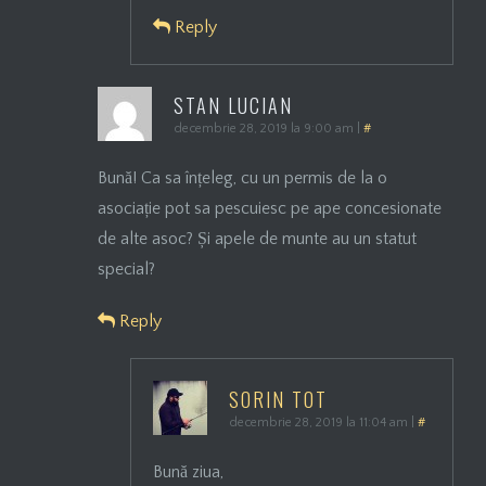
Reply
STAN LUCIAN
decembrie 28, 2019 la 9:00 am
|
#
Bună! Ca sa înțeleg, cu un permis de la o
asociație pot sa pescuiesc pe ape concesionate
de alte asoc? Și apele de munte au un statut
special?
Reply
SORIN TOT
decembrie 28, 2019 la 11:04 am
|
#
Bună ziua,