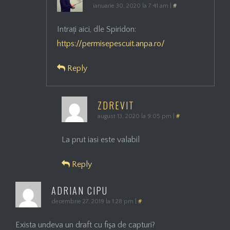
ianuarie 30, 2020 la 7:41 am
|
#
Intrați aici, dle Spiridon:
https://permisepescuit.anpa.ro/
Reply
ZDREVIT
august 13, 2020 la 9:05 pm
|
#
La prut iasi este valabil
Reply
ADRIAN CIPU
decembrie 27, 2019 la 1:28 pm
|
#
Exista undeva un draft cu fişa de capturi?