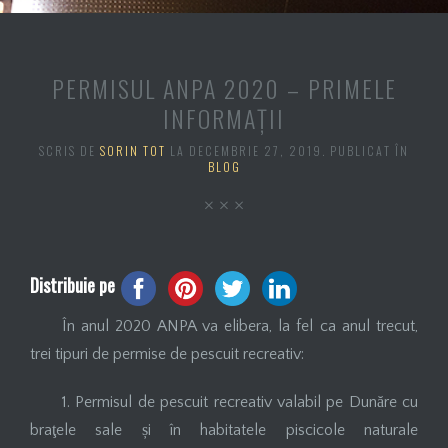
PERMISUL ANPA 2020 – PRIMELE
INFORMAŢII
SCRIS DE
SORIN TOT
LA
DECEMBRIE 27, 2019
. PUBLICAT ÎN
BLOG
Distribuie pe
În anul 2020 ANPA va elibera, la fel ca anul trecut,
trei tipuri de permise de pescuit recreativ:
1. Permisul de pescuit recreativ valabil pe Dunăre cu
braţele sale și în habitatele piscicole naturale