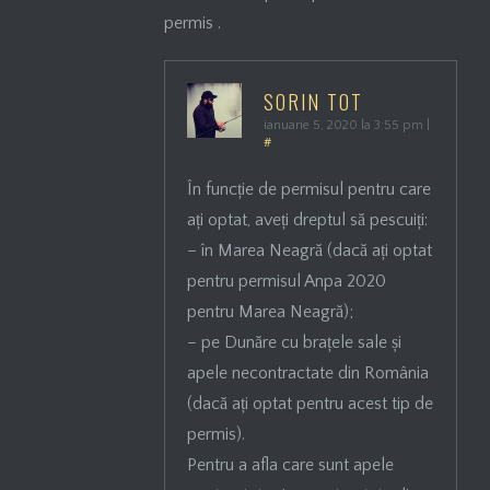
permis .
SORIN TOT
ianuarie 5, 2020 la 3:55 pm
|
#
În funcție de permisul pentru care
ați optat, aveți dreptul să pescuiți:
– în Marea Neagră (dacă ați optat
pentru permisul Anpa 2020
pentru Marea Neagră);
– pe Dunăre cu brațele sale și
apele necontractate din România
(dacă ați optat pentru acest tip de
permis).
Pentru a afla care sunt apele