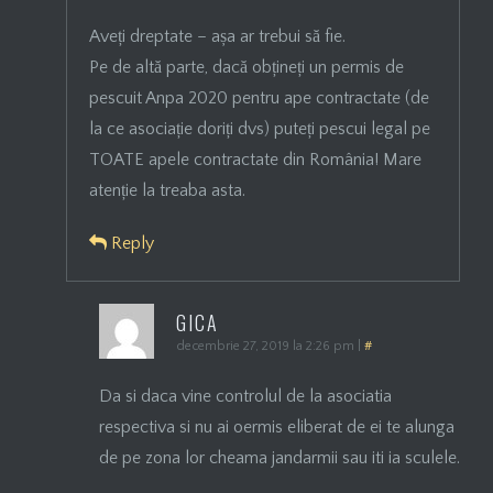
Aveți dreptate – așa ar trebui să fie.
Pe de altă parte, dacă obțineți un permis de
pescuit Anpa 2020 pentru ape contractate (de
la ce asociație doriți dvs) puteți pescui legal pe
TOATE apele contractate din România! Mare
atenție la treaba asta.
Reply
GICA
decembrie 27, 2019 la 2:26 pm
|
#
Da si daca vine controlul de la asociatia
respectiva si nu ai oermis eliberat de ei te alunga
de pe zona lor cheama jandarmii sau iti ia sculele.