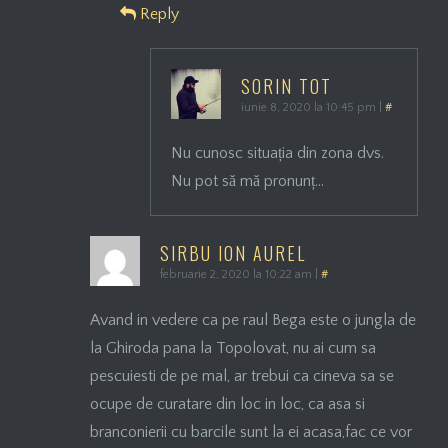
Reply
SORIN TOT
iunie 8, 2020 la 10:45 pm
|
#
Nu cunosc situația din zona dvs.
Nu pot să mă pronunț…
SIRBU ION AUREL
februarie 2, 2020 la 10:22 am
|
#
Avand in vedere ca pe raul Bega este o jungla de
la Ghiroda pana la Topolovat, nu ai cum sa
pescuiesti de pe mal, ar trebui ca cineva sa se
ocupe de curatare din loc in loc, ca asa si
branconierii cu barcile sunt la ei acasa,fac ce vor