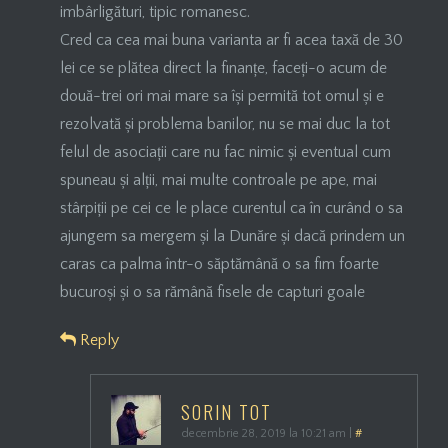
imbârligături, tipic romanesc.
Cred ca cea mai buna varianta ar fi acea taxă de 30
lei ce se plătea direct la finanțe, faceți-o acum de
două-trei ori mai mare sa își permită tot omul și e
rezolvată și problema banilor, nu se mai duc la tot
felul de asociații care nu fac nimic și eventual cum
spuneau și alții, mai multe controale pe ape, mai
stârpiții pe cei ce le place curentul ca în curând o sa
ajungem sa mergem și la Dunăre și dacă prindem un
caras ca palma într-o săptămână o sa fim foarte
bucuroși și o sa rămână fisele de capturi goale
Reply
SORIN TOT
decembrie 28, 2019 la 10:21 am
|
#