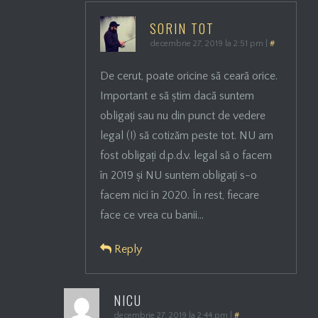
SORIN TOT
decembrie 27, 2019 la 2:51 pm
|
#
De cerut, poate oricine să ceară orice.
Important e să știm dacă suntem
obligați sau nu din punct de vedere
legal (!) să cotizăm peste tot. NU am
fost obligați d.p.d.v. legal să o facem
în 2019 și NU suntem obligați s-o
facem nici în 2020. În rest, fiecare
face ce vrea cu banii…
Reply
NICU
decembrie 27, 2019 la 2:44 pm
|
#