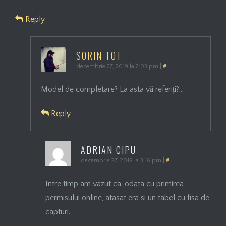
Reply
SORIN TOT
decembrie 27, 2019 la 2:03 pm
|
#
Model de completare? La asta vă referiți?…
Reply
ADRIAN CIPU
decembrie 27, 2019 la 3:16 pm
|
#
Intre timp am vazut ca, odata cu primirea
permisului online, atasat era si un tabel cu fisa de
capturi.