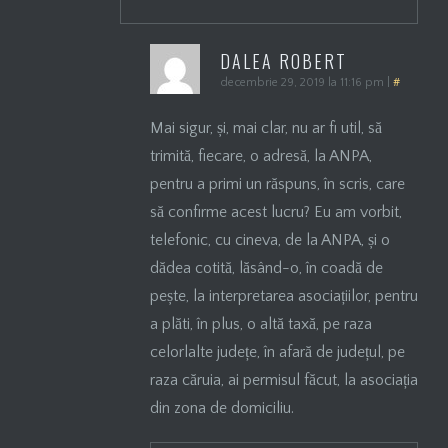
DALEA ROBERT
decembrie 29, 2019 la 11:16 pm
|
#
Mai sigur, și, mai clar, nu ar fi util, să
trimită, fiecare, o adresă, la ANPA,
pentru a primi un răspuns, în scris, care
să confirme acest lucru? Eu am vorbit,
telefonic, cu cineva, de la ANPA, și o
dădea cotită, lăsând-o, în coadă de
pește, la interpretarea asociațiilor, pentru
a plăti, în plus, o altă taxă, pe raza
celorlalte județe, în afară de județul, pe
raza căruia, ai permisul făcut, la asociația
din zona de domiciliu.