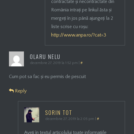
contractate și necontractate din
România intrați pe linkul ăsta și
mergeți în jos până ajungeți la 2
liste scrise cu roșu:
http://www.anpa.ro/?cat=3
OLARU NELU
decembrie 27, 2019 la 1:52 pm
|
#
Cum pot sa fac și eu permis de pescuit
Reply
SORIN TOT
decembrie 27, 2019 la 2:05 pm
|
#
Aveți în textul articolului toate informațiile