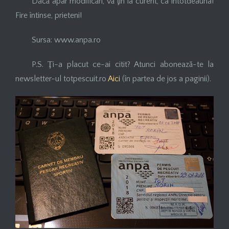
Dacă apar modificări, vă ţin la curent, ca întotdeauna!
Fire întinse, prieteni!
Sursa: www.anpa.ro
P.S. Ţi-a placut ce-ai citit? Atunci abonează-te la
newsletter-ul totpescuit.ro
Aici
(în partea de jos a paginii).