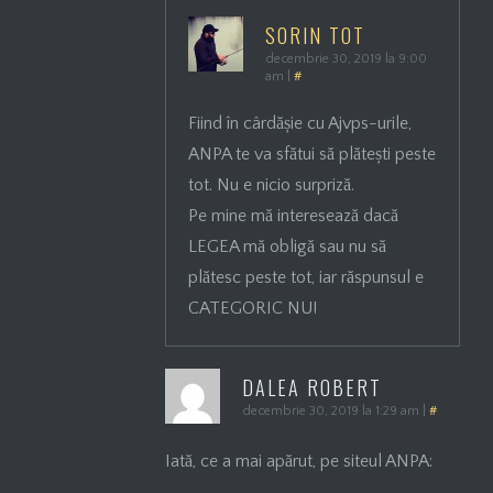
SORIN TOT
decembrie 30, 2019 la 9:00
am
|
#
Fiind în cârdășie cu Ajvps-urile,
ANPA te va sfătui să plătești peste
tot. Nu e nicio surpriză.
Pe mine mă interesează dacă
LEGEA mă obligă sau nu să
plătesc peste tot, iar răspunsul e
CATEGORIC NU!
DALEA ROBERT
decembrie 30, 2019 la 1:29 am
|
#
Iată, ce a mai apărut, pe siteul ANPA: