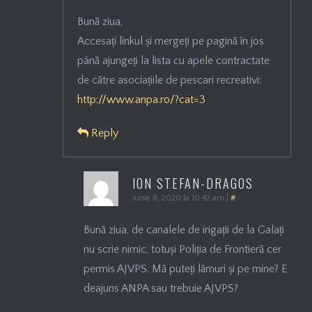
Bună ziua,
Accesați linkul și mergeți pe pagină în jos
până ajungeți la lista cu apele contractate
de către asociațiile de pescari recreativi:
http://www.anpa.ro/?cat=3
Reply
ION STEFAN-DRAGOS
iunie 8, 2020 la 10:42 am
|
#
Bună ziua, de canalele de irigații de la Galați
nu scrie nimic, totuși Poliția de Frontieră cer
permis AJVPS. Mă puteți lămuri și pe mine? E
deajuns ANPA sau trebuie AJVPS?