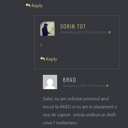
Reply
SORIN TOT
decembrie 27, 2019 la 3:19 pm
|
#
?
Reply
BRAD
ianuarie 2, 2020 la 8:54 am
|
#
Salut, eu am solicitat permisul anul
trecut la ARBD si nu am in atasament o
sisa de capturi , exista undeva un draft
ceva ? multumesc