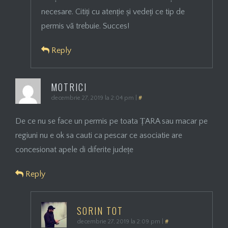
necesare. Citiți cu atenție și vedeți ce tip de
permis vă trebuie. Succes!
Reply
MOTRICI
decembrie 27, 2019 la 2:04 pm
|
#
De ce nu se face un permis pe toata ȚARA sau macar pe
regiuni nu e ok sa cauti ca pescar ce asociatie are
concesionat apele di diferite județe
Reply
SORIN TOT
decembrie 27, 2019 la 2:09 pm
|
#