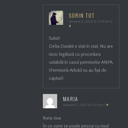
SORIN TOT
ianuarie 2, 2020 la 9:09 am
|
#
Salut!
Delta Dunării e stat în stat. Nu are
nicio legătură cu procedura
valabilă în cazul permiselor ANPA.
(Permisele Arbdd nu au fișă de
capturi)
MARIA
ianuarie 5, 2020 la 1:57 pm
|
#
Buna ziua
În ce zone se poate pescui cu noul