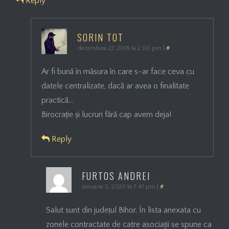
Reply
SORIN TOT
decembrie 27, 2019 la 2:00 pm
|
#
Ar fi bună în măsura în care s-ar face ceva cu
datele centralizate, dacă ar avea o finalitate
practică…
Birocrație și lucruri fără cap avem deja!
Reply
FURTOS ANDREI
ianuarie 5, 2020 la 7:47 pm
|
#
Salut sunt din județul Bihor. În lista anexata cu
zonele contractate de catre asociații se spune ca