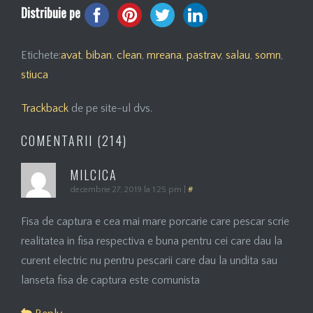
Distribuie pe
Etichete:
avat
,
biban
,
clean
,
mreana
,
pastrav
,
salau
,
somn
,
stiuca
Trackback
de pe site-ul dvs.
COMENTARII (214)
MILCICA
decembrie 27, 2019 la 1:25 pm
|
#
Fisa de captura e cea mai mare porcarie care pescar scrie
realitatea in fisa respectiva e buna pentru cei care dau la
curent electric nu pentru pescarii care dau la undita sau
lanseta fisa de captura este comunista