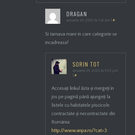
DRAGAN
ianuarie 24, 2020 la 1:32 am
|
#
Si tarnava mare in care categorie se
incadreaza?
SORIN TOT
ianuarie 24, 2020 la 4:55 pm
|
#
Accesați linkul ăsta și mergeți în
jos pe pagină până ajungeți la
listele cu habitatele piscicole
contractate și necontractate din
România:
http://www.anpa.ro/?cat=3