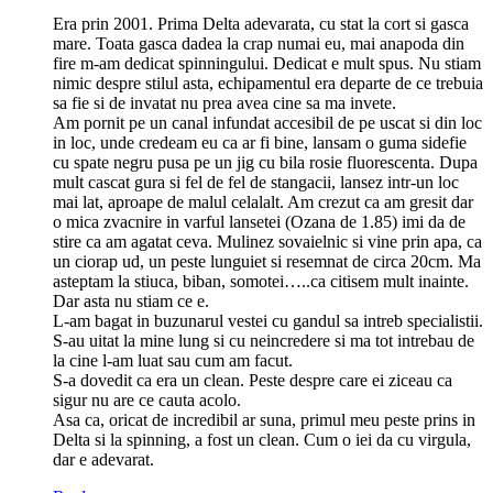
Era prin 2001. Prima Delta adevarata, cu stat la cort si gasca
mare. Toata gasca dadea la crap numai eu, mai anapoda din
fire m-am dedicat spinningului. Dedicat e mult spus. Nu stiam
nimic despre stilul asta, echipamentul era departe de ce trebuia
sa fie si de invatat nu prea avea cine sa ma invete.
Am pornit pe un canal infundat accesibil de pe uscat si din loc
in loc, unde credeam eu ca ar fi bine, lansam o guma sidefie
cu spate negru pusa pe un jig cu bila rosie fluorescenta. Dupa
mult cascat gura si fel de fel de stangacii, lansez intr-un loc
mai lat, aproape de malul celalalt. Am crezut ca am gresit dar
o mica zvacnire in varful lansetei (Ozana de 1.85) imi da de
stire ca am agatat ceva. Mulinez sovaielnic si vine prin apa, ca
un ciorap ud, un peste lunguiet si resemnat de circa 20cm. Ma
asteptam la stiuca, biban, somotei…..ca citisem mult inainte.
Dar asta nu stiam ce e.
L-am bagat in buzunarul vestei cu gandul sa intreb specialistii.
S-au uitat la mine lung si cu neincredere si ma tot intrebau de
la cine l-am luat sau cum am facut.
S-a dovedit ca era un clean. Peste despre care ei ziceau ca
sigur nu are ce cauta acolo.
Asa ca, oricat de incredibil ar suna, primul meu peste prins in
Delta si la spinning, a fost un clean. Cum o iei da cu virgula,
dar e adevarat.