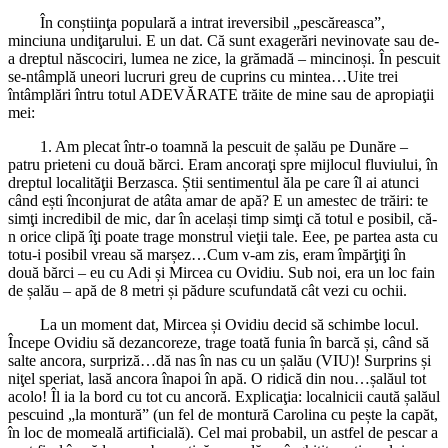
În conștiinţa populară a intrat ireversibil „pescăreasca”,
minciuna undiţarului. E un dat. Că sunt exagerări nevinovate sau de-
a dreptul născociri, lumea ne zice, la grămadă – mincinoși. În pescuit
se-ntâmplă uneori lucruri greu de cuprins cu mintea…Uite trei
întâmplări întru totul ADEVĂRATE trăite de mine sau de apropiaţii
mei:
1. Am plecat într-o toamnă la pescuit de șalău pe Dunăre –
patru prieteni cu două bărci. Eram ancoraţi spre mijlocul fluviului, în
dreptul localităţii Berzasca. Știi sentimentul ăla pe care îl ai atunci
când ești înconjurat de atâta amar de apă? E un amestec de trăiri: te
simţi incredibil de mic, dar în același timp simţi că totul e posibil, că-
n orice clipă îţi poate trage monstrul vieţii tale. Eee, pe partea asta cu
totu-i posibil vreau să marșez…Cum v-am zis, eram împărţiţi în
două bărci – eu cu Adi și Mircea cu Ovidiu. Sub noi, era un loc fain
de șalău – apă de 8 metri și pădure scufundată cât vezi cu ochii.
La un moment dat, Mircea și Ovidiu decid să schimbe locul.
Începe Ovidiu să dezancoreze, trage toată funia în barcă și, când să
salte ancora, surpriză…dă nas în nas cu un șalău (VIU)! Surprins și
niţel speriat, lasă ancora înapoi în apă. O ridică din nou…șalăul tot
acolo! Îl ia la bord cu tot cu ancoră. Explicaţia: localnicii caută șalăul
pescuind „la montură” (un fel de montură Carolina cu pește la capăt,
în loc de momeală artificială). Cel mai probabil, un astfel de pescar a