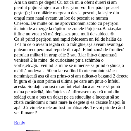
Am un semn pe deget! Cu tot că mi-a oferit dureri și am
pierdut puțin sânge nu am fost și nu voi fi supărat pe acel
peşte:)) ; In copilărie mergeam des la pescuit, la ieșire din
orașul meu natal aveam un loc de pescuit se numea
Cheson..De multe ori ne aprovizionam acolo cu peştişori
înainte de a merge la răpitor pe zonele Pojejena-Bazias,dar
înfine nu vreau să mă deplasez prea mult de subiect ☺
Ca să prind peștișori mai rapid foloseam un fel de halău de
1×1 m ce o aveam legată cu o frânghie,așa aveam avantaj,o
puteam recupera mai repede din apă. Fiind zonă de frontieră
patrulau militari in grup câte 2 sau 3,iar într-o dupamasă
veniseră 2 la mine, de curiozitate ptr a schimba o
vorbă,etc..Și. .venind la mine se nimerise să prind o ştiucă,o
mârliță undeva la 50cm iar ea fiind foarte cuminte stătea
nemimişcată așa că am prins-o și am ridicat-o bagand 2 degete
în gura ei (a sost prima și ultima pe care am ținut-o înfelul
acesta. Soldații curioși m-au întrebat dacă au voie să pună
mâna pe mârliță, bineînțeles că afirmasem așa că unul din
soldați cum a pus un deget pe ea stiuculița a început să se
zbată cacândumi o rană mare la degete și ea căzuse înapoi în
apă. .Cuvintele mele au fost următoarele: Te voi prinde când
vei fi mare ?
Reply