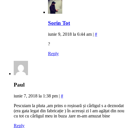
Sorin Tot
iunie 9, 2018 la 6:44 am
|
#
?
Reply
Paul
iunie 7, 2018 la 1:38 pm
|
#
Pescuiam la pluta ,am prins o roșioară și cârligul s a deznodat
(era gata legat din fabricație ) în aceeași zi l am agățat din nou
cu tot cu cârligul meu in buza .tare m-am amuzat bine
Reply