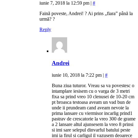
iunie 7, 2018 la 12:59 pm
|
#
Fainã poveste, Andrei! ? Ai prins „fiara” până la
urmă? ?
Reply
Andrei
iunie 10, 2018 la 7:22 pm
|
#
Buna ziua tuturor. Vreau sa va povestesc o
intamplare iesisem cu o varga de 3 metri
fixa sa prind vreo 10 clenusei de 10-20 cm
pt broasca testoasa aveam un vad bun de
unde ii prundeam cand aveam nevoie la
prima lansare cu viermisor incarlig prind1
pastrav de crescatorie la vreo 300 de grame
a 2 lansare altul ajunsesem la vreo 8 prinsi
si imi sare selepul dinvarful batului peste
imi ia firul si carligul il vazusem deoarece