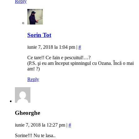
Reply
Sorin Tot
iunie 7, 2018 la 1:04 pm
|
#
Ce tare!! Ce fain e pescuitul!…?
(P.S. şi eu am început spinningul cu Ozana. Încă o mai
am! ?)
Reply
Gheorghe
iunie 7, 2018 la 12:27 pm
|
#
Sorine!!! Nu te lasa..