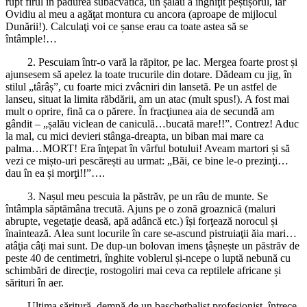
rupt firul în pădurea subacvatică, un șalău a înghiţit peștișorul, iar
Ovidiu al meu a agăţat montura cu ancora (aproape de mijlocul
Dunării!). Calculaţi voi ce șanse erau ca toate astea să se
întâmple!…
2. Pescuiam într-o vară la răpitor, pe lac. Mergea foarte prost și
ajunsesem să apelez la toate trucurile din dotare. Dădeam cu jig, în
stilul „târâș”, cu foarte mici zvâcniri din lansetă. Pe un astfel de
lanseu, situat la limita răbdării, am un atac (mult spus!). A fost mai
mult o oprire, fină ca o părere. În fracţiunea aia de secundă am
gândit – „șalău viclean de caniculă…bucată mare!!”. Contrez! Aduc
la mal, cu mici devieri stânga-dreapta, un biban mai mare ca
palma…MORT! Era înţepat în vârful botului! Aveam martori și să
vezi ce mișto-uri pescărești au urmat: „Băi, ce bine le-o prezinţi…
dau în ea și morţi!!”….
3. Nașul meu pescuia la păstrăv, pe un râu de munte. Se
întâmpla săptămâna trecută. Ajuns pe o zonă groaznică (maluri
abrupte, vegetaţie deasă, apă adâncă etc.) își forţează norocul și
înaintează. Alea sunt locurile în care se-ascund pistruiaţii ăia mari…
atâţia câţi mai sunt. De dup-un bolovan imens ţâșnește un păstrăv de
peste 40 de centimetri, înghite voblerul și-ncepe o luptă nebună cu
schimbări de direcţie, rostogoliri mai ceva ca reptilele africane și
sărituri în aer.
Ultima săritură, demnă de un baschetbalist profesionist, întrece