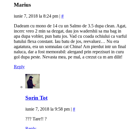
Marius
iunie 7, 2018 la 8:24 pm
|
#
Dadeam cu mono de 14 cu un Salmo de 3.5 dupa clean. Agat,
incerc vreo 2 min sa dezgat, dau jos wadershii sa ma bag in
apa dupa vobler, pun batu jos. Vad cu coada ochiului ca varful
batului flexa constant. Iau batu de jos, reevaluez… Nu era
agatatura, era un somnalau cat China! Am pierdut intr un final
naluca, dar a fost memorabil: alergand prin repezisuri in curu
gol dupa peste. Nevasta mea, pe mal, a crezut ca m am dilit!
Reply
Sorin Tot
iunie 7, 2018 la 9:58 pm
|
#
??? Tare!! ?
Reply