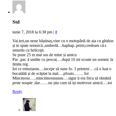
Std
iunie 7, 2018 la 6:38 pm
|
#
Vai.ieri,un nene băștinaș,vine cu o motopârtă de aia cu ghidon
și in spate remorcă.,umbrelă…haphap..prrrrr,credeam că-i
smurdu cu helicopt.
Se pune 25 m mai sus de mine și amicu
Pac ,pac 4 undite cu pescuț….după 10 mi scoate un somnic la
limita reg.
Ioi ce entuziasm….incepe să sune fo. 3 prieteni .. .că o luat o
bucatăăă și de scăptat la mal….pfoaio……. Ioi
Mincinosu…..minciiinosuuuuu….sigur ii era frica să rămănă
peste noapte ,dar……nu știa cum să iși motiveze amicii….ioi
Reply