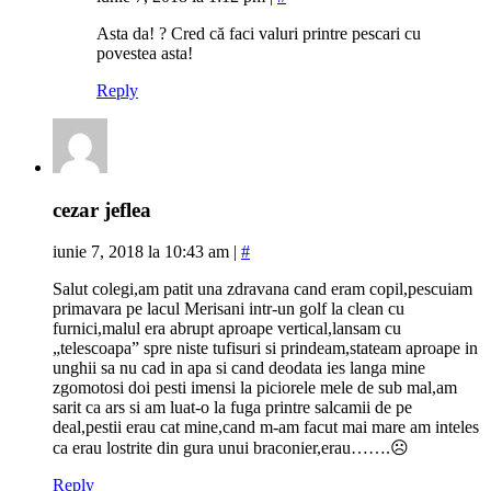
Asta da! ? Cred că faci valuri printre pescari cu
povestea asta!
Reply
cezar jeflea
iunie 7, 2018 la 10:43 am
|
#
Salut colegi,am patit una zdravana cand eram copil,pescuiam
primavara pe lacul Merisani intr-un golf la clean cu
furnici,malul era abrupt aproape vertical,lansam cu
„telescoapa” spre niste tufisuri si prindeam,stateam aproape in
unghii sa nu cad in apa si cand deodata ies langa mine
zgomotosi doi pesti imensi la piciorele mele de sub mal,am
sarit ca ars si am luat-o la fuga printre salcamii de pe
deal,pestii erau cat mine,cand m-am facut mai mare am inteles
ca erau lostrite din gura unui braconier,erau…….☹
Reply