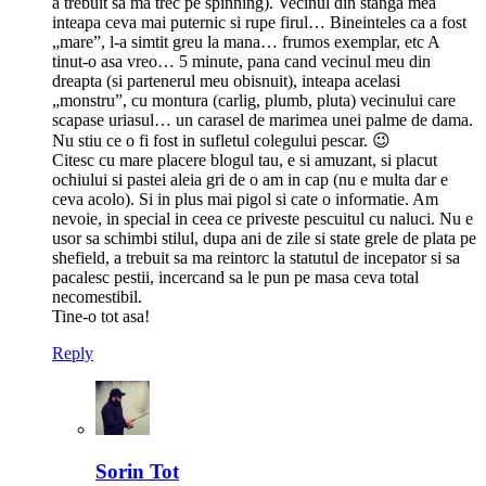
a trebuit sa ma trec pe spinning). Vecinul din stanga mea
inteapa ceva mai puternic si rupe firul… Bineinteles ca a fost
„mare”, l-a simtit greu la mana… frumos exemplar, etc A
tinut-o asa vreo… 5 minute, pana cand vecinul meu din
dreapta (si partenerul meu obisnuit), inteapa acelasi
„monstru”, cu montura (carlig, plumb, pluta) vecinului care
scapase uriasul… un carasel de marimea unei palme de dama.
Nu stiu ce o fi fost in sufletul colegului pescar. 😉
Citesc cu mare placere blogul tau, e si amuzant, si placut
ochiului si pastei aleia gri de o am in cap (nu e multa dar e
ceva acolo). Si in plus mai pigol si cate o informatie. Am
nevoie, in special in ceea ce priveste pescuitul cu naluci. Nu e
usor sa schimbi stilul, dupa ani de zile si state grele de plata pe
shefield, a trebuit sa ma reintorc la statutul de incepator si sa
pacalesc pestii, incercand sa le pun pe masa ceva total
necomestibil.
Tine-o tot asa!
Reply
Sorin Tot