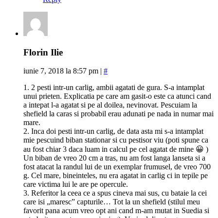
Florin Ilie
iunie 7, 2018 la 8:57 pm
|
#
1. 2 pesti intr-un carlig, ambii agatati de gura. S-a intamplat
unui prieten. Explicatia pe care am gasit-o este ca atunci cand
a intepat l-a agatat si pe al doilea, nevinovat. Pescuiam la
shefield la caras si probabil erau adunati pe nada in numar mai
mare.
2. Inca doi pesti intr-un carlig, de data asta mi s-a intamplat
mie pescuind biban stationar si cu pestisor viu (poti spune ca
au fost chiar 3 daca luam in calcul pe cel agatat de mine 😀 )
Un biban de vreo 20 cm a tras, nu am fost langa lanseta si a
fost atacat la randul lui de un exemplar frumusel, de vreo 700
g. Cel mare, bineinteles, nu era agatat in carlig ci in tepile pe
care victima lui le are pe opercule.
3. Referitor la ceea ce a spus cineva mai sus, cu bataie la cei
care isi „maresc” capturile… Tot la un shefield (stilul meu
favorit pana acum vreo opt ani cand m-am mutat in Suedia si