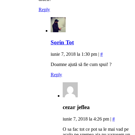
Reply
Sorin Tot
iunie 7, 2018 la 1:30 pm
|
#
Doamne ajută să fie cum spui! ?
Reply
cezar jeflea
iunie 7, 2018 la 4:26 pm
|
#
O sa fac tot ce pot sa le mai vad pe
acolo,pe vremea aia nu vazusem un