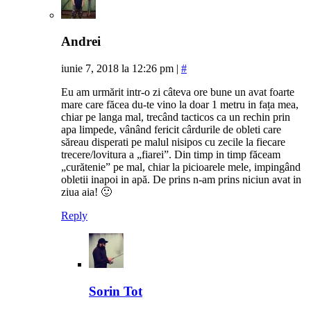
Andrei
iunie 7, 2018 la 12:26 pm
|
#
Eu am urmărit intr-o zi câteva ore bune un avat foarte
mare care făcea du-te vino la doar 1 metru in fața mea,
chiar pe langa mal, trecând tacticos ca un rechin prin
apa limpede, vânând fericit cârdurile de obleti care
săreau disperati pe malul nisipos cu zecile la fiecare
trecere/lovitura a „fiarei”. Din timp in timp făceam
„curătenie” pe mal, chiar la picioarele mele, impingând
obletii inapoi in apă. De prins n-am prins niciun avat in
ziua aia! 🙂
Reply
Sorin Tot