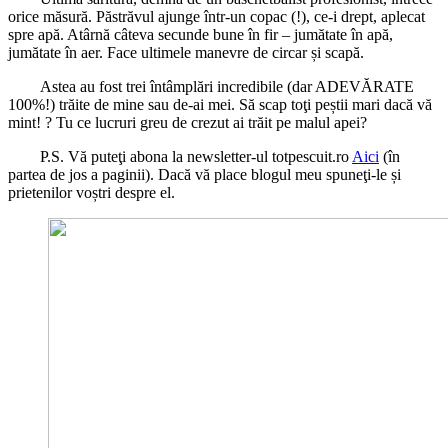
orice măsură. Păstrăvul ajunge într-un copac (!), ce-i drept, aplecat
spre apă. Atârnă câteva secunde bune în fir – jumătate în apă,
jumătate în aer. Face ultimele manevre de circar și scapă.
Astea au fost trei întâmplări incredibile (dar ADEVĂRATE
100%!) trăite de mine sau de-ai mei. Să scap toţi peștii mari dacă vă
mint! ? Tu ce lucruri greu de crezut ai trăit pe malul apei?
P.S. Vă puteţi abona la newsletter-ul totpescuit.ro
Aici
(în
partea de jos a paginii). Dacă vă place blogul meu spuneţi-le și
prietenilor voștri despre el.