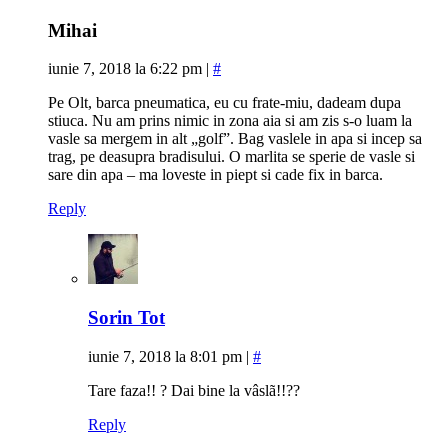
Mihai
iunie 7, 2018 la 6:22 pm
|
#
Pe Olt, barca pneumatica, eu cu frate-miu, dadeam dupa
stiuca. Nu am prins nimic in zona aia si am zis s-o luam la
vasle sa mergem in alt „golf”. Bag vaslele in apa si incep sa
trag, pe deasupra bradisului. O marlita se sperie de vasle si
sare din apa – ma loveste in piept si cade fix in barca.
Reply
Sorin Tot
iunie 7, 2018 la 8:01 pm
|
#
Tare faza!! ? Dai bine la vâslã!!??
Reply