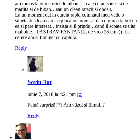
am ramas la gume mici de biban…la alea erau sanse si de
marlita si de biban…sau un clean ratacit si obosit.
La un moment dat in curent rapid cumnatul meu vede o
silueta de clean care se joaca in curent..ii da cu guma la bot cu
ea si pare interesat…insista si il prinde…cand il scoate se uita
mai bine…PASTRAV FANTANEL de vreo 35 cm :)). La
cerere am si filmulet cu captura.
Reply
Sorin Tot
iunie 7, 2018 la 4:21 pm
|
#
Faină surprizã! ?? Am vãzut şi filmul. ?
Reply