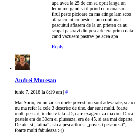
apa avea la 25 de cm sa oprit langa un
lemn mergand sa il prind cu mana simt
firul peste picioare ca ma atinge lam scos
afara cu tot cu peste si am continuat
pescuitul aflasem de la un prieten ca au
scapat pastravi din pescarie era prima data
cand vazusem pastrav pe acea apa
Reply
Andrei Muresan
iunie 7, 2018 la 8:19 am
|
#
Mai Sorin, eu nu zic ca unele povesti nu sunt adevarate, si aici
nu ma refer la cele 3 descrise de tine, dar sunt multi, foarte
multi pescari, inclusiv tata :-D, care exagereaza maxim. Daca
pestele era de 30cm ei pluseaza, era de 45, si asa mai departe.
De aici si „faima” asta a pescarilor si „povesti pescaresti”,
foarte multi fabuleaza :-))