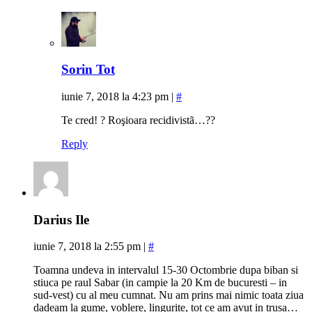
Sorin Tot
iunie 7, 2018 la 4:23 pm
|
#
Te cred! ? Roşioara recidivistã…??
Reply
Darius Ile
iunie 7, 2018 la 2:55 pm
|
#
Toamna undeva in intervalul 15-30 Octombrie dupa biban si
stiuca pe raul Sabar (in campie la 20 Km de bucuresti – in
sud-vest) cu al meu cumnat. Nu am prins mai nimic toata ziua
dadeam la gume, voblere, lingurite, tot ce am avut in trusa…