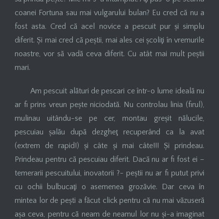
coanei Fortuna sau mai vulgarului bulan? Eu cred că nu a
fost asta. Cred că acel novice a pescuit pur și simplu
diferit. Și mai cred că peștii, mai ales cei școliţi în vremurile
noastre, vor să vadă ceva diferit. Cu atât mai mult peștii
mari.
Am pescuit alături de pescari ce într-o lume ideală nu
ar fi prins vreun pește niciodată. Nu controlau linia (firul),
mulinau uitându-se pe cer, montau greșit nălucile,
pescuiau șalău după dezgheţ recuperând ca la avat
(extrem de rapid!) și câte și mai câte!!! Și prindeau.
Prindeau pentru că pescuiau diferit. Dacă nu ar fi fost ei –
temerarii pescuitului, inovatorii ?- peștii nu ar fi putut privi
cu ochii bulbucaţi o asemenea grozăvie. Dar ceva în
mintea lor de pești a făcut click pentru că nu mai văzuseră
așa ceva, pentru că neam de neamul lor nu și-a imaginat