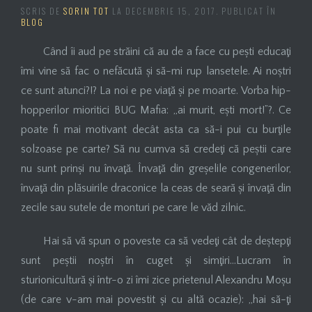
SCRIS DE
SORIN TOT
LA
DECEMBRIE 15, 2017
. PUBLICAT ÎN
BLOG
Când îi aud pe străini că au de a face cu pești educaţi
îmi vine să fac o nefăcută și să-mi rup lansetele. Ai noștri
ce sunt atunci?!? La noi e pe viaţă și pe moarte. Vorba hip-
hopperilor mioritici BUG Mafia: „ai murit, ești mort!”?. Ce
poate fi mai motivant decât asta ca să-i pui cu burţile
solzoase pe carte? Să nu cumva să credeţi că peștii care
nu sunt prinși nu învaţă. Învaţă din greșelile congenerilor,
învaţă din plăsuirile draconice la ceas de seară și învaţă din
zecile sau sutele de monturi pe care le văd zilnic.
Hai să vă spun o poveste ca să vedeţi cât de deștepţi
sunt peștii noștri în cuget și simţiri…Lucram în
sturionicultură și într-o zi îmi zice prietenul Alexandru Moșu
(de care v-am mai povestit și cu altă ocazie): „hai să-ţi