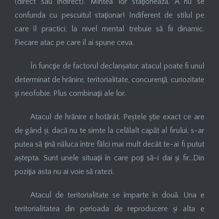
(direct sau indirect). Mintea lor staţionează. A nu se
confunda cu pescuitul staţionar! Indiferent de stilul pe
care îl practici, la nivel mental trebuie să fii dinamic.
Fiecare atac pe care îl ai spune ceva.
În funcţie de factorul declanșator, atacul poate fi unul
determinat de hrănire, teritorialitate, concurenţă, curiozitate
și neofobie. Plus combinaţii ale lor.
Atacul de hrănire e hotărât. Peștele știe exact ce are
de gând și, dacă nu te simte la celălalt capăt al firului, s-ar
putea să ţină năluca între fălci mai mult decât te-ai fi putut
aștepta. Sunt unele situaţii în care poţi să-i dai și fir…Din
poziţia asta nu ai voie să ratezi.
Atacul de teritorialitate se împarte în două. Una e
teritorialitatea din perioada de reproducere și alta e