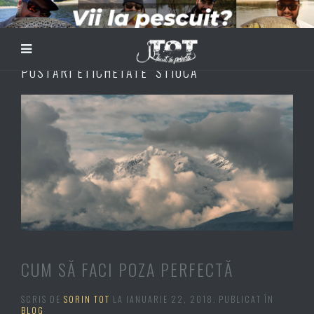
POSTĂRI ETICHETATE ‘STIUCA’
CUM SĂ FACI POZA PERFECTĂ
SCRIS DE
SORIN TOT
LA
IANUARIE 22, 2018
. PUBLICAT ÎN
BLOG