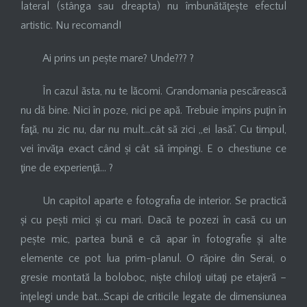
lateral (stânga sau dreapta) nu îmbunătăţește efectul
artistic. Nu recomand!
Ai prins un pește mare? Unde??? ?
În cazul ăsta, nu te lăcomi. Grandomania pescărească
nu dă bine. Nici în poze, nici pe apă. Trebuie împins puţin în
faţă, nu zic nu, dar nu mult…cât să zici „ei lasă”. Cu timpul,
vei învăţa exact când și cât să împingi. E o chestiune ce
ţine de experienţă… ?
Un capitol aparte e fotografia de interior. Se practică
și cu pești mici și cu mari. Dacă te pozezi în casă cu un
pește mic, partea bună e că apar în fotografie și alte
elemente ce pot lua prim-planul. O răpire din Serai, o
gresie montată la boloboc, niște chiloţi uitaţi pe etajeră –
înţelegi unde bat…Scapi de criticile legate de dimensiunea