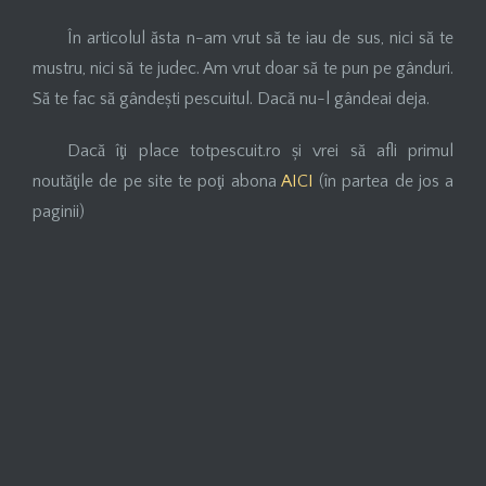
În articolul ăsta n-am vrut să te iau de sus, nici să te
mustru, nici să te judec. Am vrut doar să te pun pe gânduri.
Să te fac să gândești pescuitul. Dacă nu-l gândeai deja.
Dacă îţi place totpescuit.ro și vrei să afli primul
noutăţile de pe site te poţi abona
AICI
(în partea de jos a
paginii)