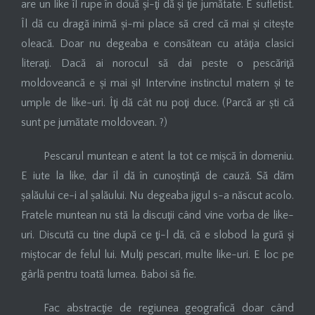
are un like îl rupe în două și-ţi dă și ţie jumătate. E sufletist.
Îl dă cu dragă inimă și-mi place să cred că mai și citește
oleacă. Doar nu degeaba e consătean cu atâţia clasici
literaţi. Dacă ai norocul să dai peste o pescăriţă
moldoveancă e și mai și! Intervine instinctul matern și te
umple de like-uri. Îţi dă cât nu poţi duce. (Parcă ar ști că
sunt pe jumătate moldovean. ?)
Pescarul muntean e atent la tot ce mișcă în domeniu.
E iute la like, dar îl dă în cunoștinţă de cauză. Să dăm
șalăului ce-i al șalăului. Nu degeaba jigul s-a născut acolo.
Fratele muntean nu stă la discuţii când vine vorba de like-
uri. Discută cu tine după ce ţi-l dă, că e slobod la gură și
miștocar de felul lui. Mulţi pescari, multe like-uri. E loc pe
gârlă pentru toată lumea. Baboi să fie.
Fac abstracţie de regiunea geografică doar când