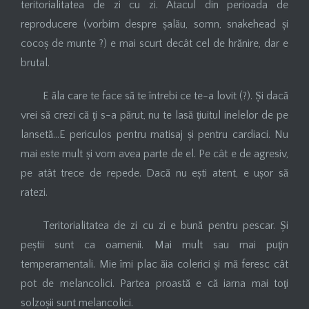
teritorialitatea de zi cu zi. Atacul din perioada de
reproducere (vorbim despre șalău, somn, snakehead și
cocoș de munte ?) e mai scurt decât cel de hrănire, dar e
brutal.
E ăla care te face să te întrebi ce te-a lovit (?). Și dacă
vrei să crezi că ţi s-a părut, nu te lasă ţiuitul inelelor de pe
lansetă…E periculos pentru matisaj și pentru cardiaci. Nu
mai este mult și vom avea parte de el. Pe cât e de agresiv,
pe atât trece de repede. Dacă nu ești atent, e ușor să
ratezi.
Teritorialitatea de zi cu zi e bună pentru pescar. Și
peștii sunt ca oamenii. Mai mult sau mai puţin
temperamentali. Mie îmi plac ăia colerici și mă feresc cât
pot de melancolici. Partea proastă e că iarna mai toţi
solzoșii sunt melancolici.