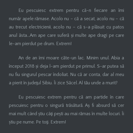
Eu pescuiesc extrem pentru că-n fiecare an îmi
număr apele rămase. Acolo nu – că a secat, acolo nu – că
au trecut electricienii, acolo nu – că s-a plăsuit cu patos
anul ăsta…Am ape care suferă și multe ape dragi pe care
le-am pierdut pe drum. Extrem!
An de an îmi moare căte-un lac. Minim unul. Abia a
început 2018 și deja l-am pierdut pe primul. S-ar putea să
nu fiu singurul pescar îndoliat. Nu că ar conta, dar al meu
a pierit în judeţul Sibiu. Îi zice Săcel. Al tău unde a murit?
Eu pescuiesc extrem pentru că am partide în care
pescuiesc pentru o singură trăsătură. Aș fi absurd să cer
mai mult când știu câţi pești au mai rămas în multe locuri. Îi
știu pe nume. Pe toţi. Extrem!