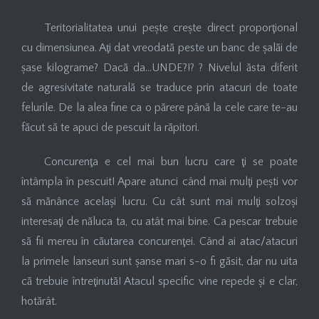
Teritorialitatea unui pește crește direct proporţional
cu dimensiunea. Aţi dat vreodată peste un banc de șalăi de
șase kilograme? Dacă da…UNDE?!? ? Nivelul ăsta diferit
de agresivitate naturală se traduce prin atacuri de toate
felurile. De la alea fine ca o părere până la cele care te-au
făcut să te apuci de pescuit la răpitori.
Concurenţa e cel mai bun lucru care ţi se poate
întâmpla în pescuit! Apare atunci când mai mulţi pești vor
să mănânce același lucru. Cu cât sunt mai mulţi solzoși
interesaţi de năluca ta, cu atât mai bine. Ca pescar trebuie
să fii mereu în căutarea concurenţei. Când ai atac/atacuri
la primele lanseuri sunt șanse mari s-o fi găsit, dar nu uita
că trebuie întreţinută! Atacul specific vine repede și e clar,
hotărât.