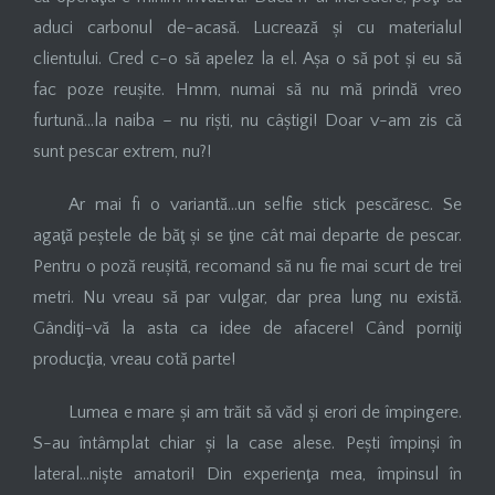
aduci carbonul de-acasă. Lucrează și cu materialul
clientului. Cred c-o să apelez la el. Așa o să pot și eu să
fac poze reușite. Hmm, numai să nu mă prindă vreo
furtună…la naiba – nu riști, nu câștigi! Doar v-am zis că
sunt pescar extrem, nu?!
Ar mai fi o variantă…un selfie stick pescăresc. Se
agaţă peștele de băţ și se ţine cât mai departe de pescar.
Pentru o poză reușită, recomand să nu fie mai scurt de trei
metri. Nu vreau să par vulgar, dar prea lung nu există.
Gândiţi-vă la asta ca idee de afacere! Când porniţi
producţia, vreau cotă parte!
Lumea e mare și am trăit să văd și erori de împingere.
S-au întâmplat chiar și la case alese. Pești împinși în
lateral…niște amatori! Din experienţa mea, împinsul în