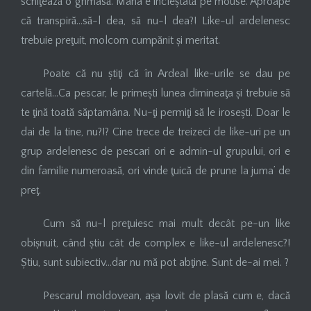
schiţează o grimasă. Mâna e încleștată pe mouse. Aproape
că transpiră…să-l dea, să nu-l dea?! Like-ul ardelenesc
trebuie preţuit, molcom cumpănit și meritat.
Poate că nu știţi că în Ardeal like-urile se dau pe
cartelă…Ca pescar, le primești lunea dimineaţa și trebuie să
te ţină toată săptamâna. Nu-ţi permiţi să le irosești. Doar le
dai de la tine, nu?!? Cine trece de treizeci de like-uri pe un
grup ardelenesc de pescari ori e admin-ul grupului, ori e
din familie numeroasă, ori vinde ţuică de prune la juma’ de
preţ.
Cum să nu-l preţuiesc mai mult decât pe-un like
obișnuit, când știu cât de complex e like-ul ardelenesc?!
Știu, sunt subiectiv…dar nu mă pot abţine. Sunt de-ai mei. ?
Pescarul moldovean, așa lovit de plasă cum e, dacă