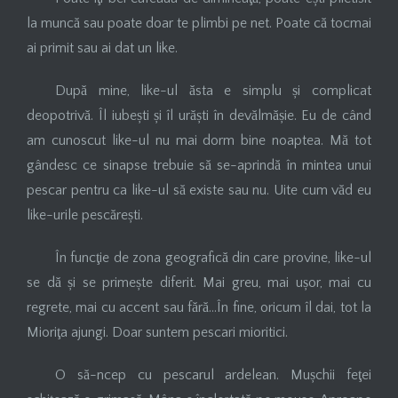
la muncă sau poate doar te plimbi pe net. Poate că tocmai
ai primit sau ai dat un like.
După mine, like-ul ăsta e simplu și complicat
deopotrivă. Îl iubești și îl urăști în devălmășie. Eu de când
am cunoscut like-ul nu mai dorm bine noaptea. Mă tot
gândesc ce sinapse trebuie să se-aprindă în mintea unui
pescar pentru ca like-ul să existe sau nu. Uite cum văd eu
like-urile pescărești.
În funcţie de zona geografică din care provine, like-ul
se dă și se primește diferit. Mai greu, mai ușor, mai cu
regrete, mai cu accent sau fără…În fine, oricum îl dai, tot la
Mioriţa ajungi. Doar suntem pescari mioritici.
O să-ncep cu pescarul ardelean. Mușchii feţei