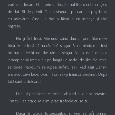
vorbesc despre EL – primul like. Primul like e cel mai greu
de dat. Și de primit. Dar e singurul pe care te poţi baza
cu-adevărat. Cine l-a dat a făcut-o cu intenţie și fără
regrete.
Nu și fără frică…Mie unul când dau un prim like mi-e
frică. Mi-e frică să nu rămână singur! Nu e nimic mai trist
pe lume decât un like rămas singur…Nu o dată mi s-a
întâmplat să trec și eu pe lângă un astfel de like. Se văita,
se cerea înapoi…mi se rupea sufletul să-l văd așa! Dar n-
am avut ce-i face. L-am lăsat să-și trăiască destinul. După
tată sunt ardelean. ?
Like-ul pescăresc e trofeul absurd al zilelor noastre.
Trataţi-l ca atare. Mie îmi plac trofeele cu solzi.
Dacă îţi place totpescuit.ro și vrei să afli primul