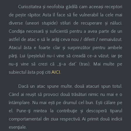
Curiozitatea și neofobia gâdilă cam aceeași receptori
de pește răpitor. Asta îl face să fie vulnerabil la cele mai
diverse (uneori stupide) stiluri de recuperare și năluci.
Condiţia necesară și suficientă pentru a avea parte de un
astfel de atac e să le arăţi ceva nou / diferit / nemaivăzut.
Atacul ăsta e foarte clar și surprinzător pentru ambele
părţi. Lui (peștelui) nu-i vine să creadă ce-a văzut, iar ţie
nu-ţi vine să crezi că „ţi-a dat” (tras). Mai multe pe
subiectul ăsta poţi citi
AICI
.
Dacă un atac spune multe, două atacuri spun totul.
Când ai reușit să provoci două trăsături nimic nu mai e o
întâmplare. Nu mai ești pe drumul cel bun. Ești călare pe
el. Pune-ţi mintea la contribuţie și descoperă tiparul
comportamental din ziua respectivă. Ai primit două indicii
esenţiale.