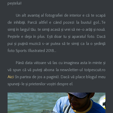
peștelui!
Un alt avantaj al fotografiei de interior e că te scapă
de inhibiţii. Parcă altfel e când pozezi la bustul gol…Te
simţi în largul tău, te simţi acasă și vrei să ne-o arăţi și nouă.
Peștele e deja în plus. Ești doar tu și aparatul foto. Dacă
pui și puţină muzică s-ar putea să te simţi ca la o ședinţă
foto Sports Illustrated 2018…
Până data viitoare vă las cu imaginea asta în minte și
vă spun că vă puteţi abona la newsletter-ul totpescuit.ro
Aici
(în partea de jos a paginii). Dacă vă place blogul meu
spuneţi-le și prietenilor voștri despre el.