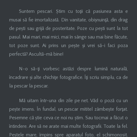
Suntem pescari. Știm cu toţii că pasiunea asta e
musai să fie imortalizată. Din vanitate, obișnuinţă, din drag
de pești sau grijă de posteritate. Poze cu pești sunt la tot
pasul. Mai mari, mai mici, mai în sânge sau mai bine făcute,
tot poze sunt. Ai prins un pește și vrei să-i faci poza
perfectă? Ascultă-mă bine!
N-o să-ţi vorbesc astăzi despre lumină naturală,
încadrare și alte chichiţe fotografice. Îţi scriu simplu, ca de
la pescar la pescar.
Mă uitam într-una din zile pe net. Văd o poză cu un
pește imens. În fundal, un pescar mititel zâmbește forţat.
Pesemne că știe ceva ce noi nu știm. Sau tocmai a făcut o
întindere. Are să ne arate mai multe fotografii. Toate la fel.
Peștele mare, împins spre aparatul foto, el schimonosit.