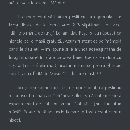
arăt ceva interesant!”. Mă duc.
Era momentul să hrănim peștii cu furaj granulat, iar
Moșu lipsise de la fermă vreo 2-3 săptămâni. Îmi zice:
„dă-le o mână de furaj”. Le-am dat. Peștii s-au năpustit ca
hienele pe-o masă gratuită. „Acum fii atent ce se întâmplă
când le dau eu” – îmi spune și le aruncă aceeași mână de
furaj. Stupoare! În afara câtorva fraieri (pe care natura cu
siguranţă i-ar fi eliminat), nisetrii mei nu se prea înghesuie
spre hrana oferită de Moșu. Cât de tare e asta?!?
Moșu îmi spune tacticos, neimpresionat, că peștii au
recunoscut mâna care îi hrănește zilnic și că putem repeta
experimentul de câte ori vreau. Cât să fi ţinut furajul în
mână?…Poate două secunde fiecare. A fost destul pentru
nisetri.