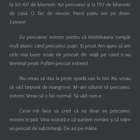
la 50-60 de kilometri. Azi pescuiesc și la 150 de kilometri
de casă. O fac de nevoie. Pierd patru ore pe drum.
Extrem!
Eu pescuiesc extrem pentru că întotdeauna cumpăr
mult atunci când pescuiesc puţin. Și prost. Am ajuns să am
cele mai bune scule de pescuit din viaţă pe când s-au
terminat peștii. Poftim pescuit extrem!
Nu vreau să dau la pește spadă sau la ton. Nu vreau
să văd tarponii de mangrove. M-am săturat să pescuiesc
extrem. Vreau să o fac normal. Să văd cum e.
Ceva mă face să cred că nu doar eu pescuiesc
extrem în ţară. Vina noastră e că suntem români și că trăim
un pescuit de subzistenţă. De azi pe mâine.