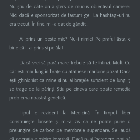
Nu știu de câte ori a șters de mucus obiectivul camerei.
Nici dacă e sponsorizat de fastum gel. La hashtag-uri nu
era trecut. În fine, mi-a dat de gândit…
Ai prins un pește mic? Nu-i nimic! Pe praful ăsta, e
bine că l-ai prins și pe ăla!
Dacă vrei să pară mare trebuie să te întinzi. Mult. Cu
cât ești mai lung în braţe cu atât iese mai bine poza! Dacă
ești ghinionist ca mine și nu ai braţele suficient de lungi ţi
se trage de la părinţi. Știu pe cineva care poate remedia
problema noastră genetică.
Tipul e rezident la Medicină. În timpul liber
construiește lansete și mi-a zis că ne poate pune o
prelungire de carbon pe membrele superioare. Se laudă
că operaţia e minim invazivă. Dacă n-ai încredere, poţi să