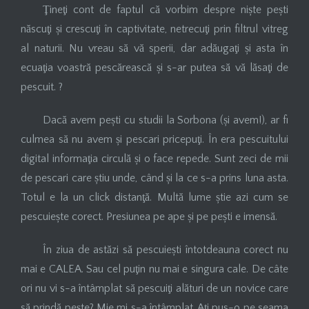
Ţineţi cont de faptul că vorbim despre niște pești
născuţi și crescuţi în captivitate, netrecuţi prin filtrul vitreg
al naturii. Nu vreau să vă sperii, dar adăugaţi și asta în
ecuaţia voastră pescărească și s-ar putea să vă lăsaţi de
pescuit. ?
Dacă avem pești cu studii la Sorbona (și avem!), ar fi
culmea să nu avem și pescari pricepuţi. În era pescuitului
digital informaţia circulă și o face repede. Sunt zeci de mii
de pescari care știu unde, când și la ce s-a prins luna asta.
Totul e la un click distanţă. Multă lume știe azi cum se
pescuiește corect. Presiunea pe ape și pe pești e imensă.
În ziua de astăzi să pescuiești întotdeauna corect nu
mai e CALEA. Sau cel puţin nu mai e singura cale. De câte
ori nu vi s-a întâmplat să pescuiţi alături de un novice care
să prindă pește? Mie mi s-a întâmplat. Aţi pus-o pe seama