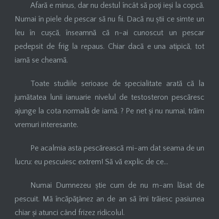
Afară e minus, dar nu destul încât să poţi ieși la copcă.
Numai în piele de pescar să nu fii. Dacă nu știi ce simte un
leu în cușcă, înseamnă că n-ai cunoscut un pescar
pedepsit de frig la repaus. Chiar dacă e una atipică, tot
iarnă se cheamă.
Toate studiile serioase de specialitate arată că la
jumătatea lunii ianuarie nivelul de testosteron pescăresc
ajunge la cota normală de iarnă. ? Pe net și nu numai, trăim
vremuri interesante.
Pe acalmia asta pescărească mi-am dat seama de un
lucru: eu pescuiesc extrem! Să vă explic de ce…
Numai Dumnezeu știe cum de nu m-am lăsat de
pescuit. Mă încăpăţânez an de an să îmi trăiesc pasiunea
chiar și atunci când frizez ridicolul.