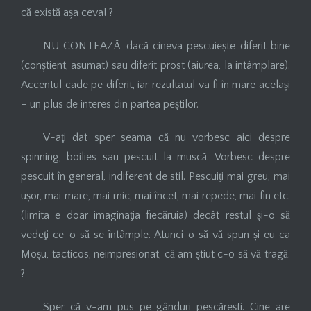
că există așa ceva! ?
NU CONTEAZĂ dacă cineva pescuiește diferit bine
(conștient, asumat) sau diferit prost (aiurea, la intâmplare).
Accentul cade pe diferit, iar rezultatul va fi în mare același
– un plus de interes din partea peștilor.
V-aţi dat sper seama că nu vorbesc aici despre
spinning, boilies sau pescuit la muscă. Vorbesc despre
pescuit în general, indiferent de stil. Pescuiţi mai greu, mai
ușor, mai mare, mai mic, mai încet, mai repede, mai fin etc.
(limita e doar imaginaţia fiecăruia) decât restul și-o să
vedeţi ce-o să se întâmple. Atunci o să vă spun și eu ca
Moșu, tacticos, neimpresionat, că am știut c-o să vă tragă.
?
Sper că v-am pus pe gânduri pescărești. Cine are