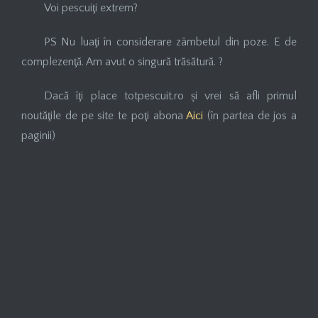
Voi pescuiţi extrem?
PS Nu luaţi în considerare zâmbetul din poze. E de
complezenţă. Am avut o singură trăsătură. ?
Dacă îţi place totpescuit.ro și vrei să afli primul
noutăţile de pe site te poţi abona
Aici
(în partea de jos a
paginii)