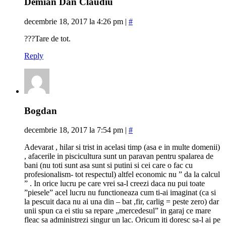
Demian Dan Claudiu
decembrie 18, 2017 la 4:26 pm
|
#
???Tare de tot.
Reply
Bogdan
decembrie 18, 2017 la 7:54 pm
|
#
Adevarat , hilar si trist in acelasi timp (asa e in multe domenii)
, afacerile in piscicultura sunt un paravan pentru spalarea de
bani (nu toti sunt asa sunt si putini si cei care o fac cu
profesionalism- tot respectul) altfel economic nu ” da la calcul
” . In orice lucru pe care vrei sa-l creezi daca nu pui toate
”piesele” acel lucru nu functioneaza cum ti-ai imaginat (ca si
la pescuit daca nu ai una din – bat ,fir, carlig = peste zero) dar
unii spun ca ei stiu sa repare „mercedesul” in garaj ce mare
fleac sa administrezi singur un lac. Oricum iti doresc sa-l ai pe