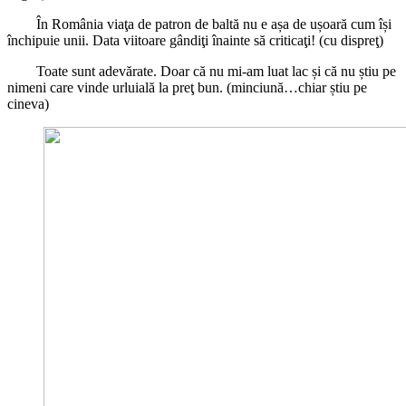
În România viaţa de patron de baltă nu e așa de ușoară cum își
închipuie unii. Data viitoare gândiţi înainte să criticaţi! (cu dispreţ)
Toate sunt adevărate. Doar că nu mi-am luat lac și că nu știu pe
nimeni care vinde urluială la preţ bun. (minciună…chiar știu pe
cineva)