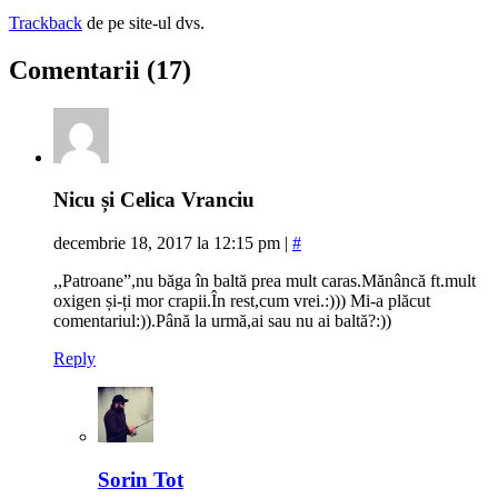
Trackback
de pe site-ul dvs.
Comentarii (17)
Nicu și Celica Vranciu
decembrie 18, 2017 la 12:15 pm
|
#
,,Patroane”,nu băga în baltă prea mult caras.Mănâncă ft.mult
oxigen și-ți mor crapii.În rest,cum vrei.:))) Mi-a plăcut
comentariul:)).Până la urmă,ai sau nu ai baltă?:))
Reply
Sorin Tot