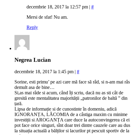
decembrie 18, 2017 la 12:57 pm
|
#
Mersi de sfat! Nu am.
Reply
Negrea Lucian
decembrie 18, 2017 la 1:45 pm
|
#
Sorine, esti primu’ pe azi care mă face să râd, si n-am mai râs
demult asa de bine…
Si,as mai râde si acum, când îți scriu, dacă nu as sti cât de
gresită este mentalitatea majorității „patronilor de baltă ” din
țară.
Lipsa de informație si de cunostinte în domeniu, adică
IGNORANȚA, LĂCOMIA de a câstiga maxim cu minime
investiții si AROGANȚA care duce la autoconvingerea că ei
pot face orice singuri, sînt doar trei dintre cauzele care au dus
la situația actuală a bălților si lacurilor pt pescuit sportiv de la