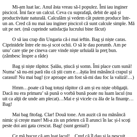
Mi-am luat lac. Anul ăsta vreau să-l populez. Îmi iau inginer
piscicol. Îmi face un calcul. Ceva cu suprafaţă, debit de apă și
productivitate naturală. Calculăm și vedem cât putem produce într-
un an. Cred că nu mai iau inginer piscicol că sunt calcule simple. Mă
uit pe net. (mă cuprinde satisfacţia lucrului bine făcut)
O să iau crap din Ungaria că-i mai ieftin. Bag și niște caras.
Ciprinidele între ele nu-și scot ochii. O să le dau porumb. Am pe
unu’ care știe pe cineva care vinde niște urluială la preţ bun.
(zâmbesc înspre a râde)
Bag și niște răpitor. Șalău, știucă și somn. Îmi place cum sună!
Numa’ să nu-mi pară rău că știi cum e…ăștia îmi mănâncă crapul și
carasul! Nu mai bag! (ce aproape am fost să-mi dau foc la valiză!…)
Hmm…poate că bag totuși răpitor că am și eu niște obligaţii.
Dacă nu era primaru’ să pună o vorbă bună poate nu luam lacul (nu
uit ca alţii de unde am plecat)…Mai e și vicele cu ăla de la finanţe…
Bag!
Mai bag fitofag. Clar! Două tone. Am auzit că nu mănâncă
nimic și crește mare! Mi-a zis un prieten că îl arunci în lac și-l scoţi
peste doi ani gata crescut. Bag! (sunt genial!)
Ce mă bucur că am luat lacul!…Cred că îl dau și la pescuit.