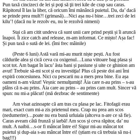
Pun taxă cincizeci de lei și poţi să ţii trei kile de crap sau caras.
Răpitorul îl las la liber, că oricum îmi mănâncă puietul. Da, da’ dacă
se prinde prea mult?! (grimasă)…Nici așa nu-i bine…trei zeci de lei
kilu’! (dacă nu le rezolv eu, nu le rezolvă nimeni)
Stai că am citit undeva că sunt unii care prind peștii și îi aruncă
înapoi. Îi zice catch and release, m-am informat. Ce mișto! Așa fac!
Și pun taxă o sută de lei. (îmi frec mâinile)
(Peste 6 luni) Astă vară mi-au murit niște pești. Au fost
căldurile alea și cică ceva cu oxigenul…Luna viitoare bag plasa și
scot tot. Am bagat în lacu’ ăsta bani și pasiune și uite ce ghinion am
avut! Trebuie să-mi scot și eu investiţia! Plus că peste doi ani îmi
expiră concesiunea. Nici cu pescarii nu a mers prea bine. Eu așa
oameni n-am văzut! Veșnic nemulţumiţi! Ăia care n-au prins – s-au
plâns că n-au prins. Ăia care au prins – au prins cam mult. Sincer vă
spun: nu mi-a plăcut! (mă dezbrac de sentimente)
Am visat azinoapte că am tras cu plasa pe lac. Fitofagii erau
mari, exact cum mi-a zis prietenul meu. Crap nu prea am scos
(nedumerire)…poate nu era bună urluiala (altceva n-are ce să fie).
Caras aveam câtă frunză și iarbă! Am scos și ceva răpitor, da’ nu
mult. A naibii…s-or fi mâncat între ei! Sigur mi-au mâncat tot
puietul și dup-aia s-au mâncat între ei! (știam eu că trebuia să nu-i
bag!!!)