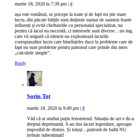
martie 18, 2020 la 7:39 pm
|
#
așa este românul, se pricepe la toate și de fapt nu știe mare
lucru..din păcate bălțile sunt deținute numai de oameni foarte
influenți și evită cheltuielile cu personalul specializat, nu
pentru că lacul nu necesită, ci interesele sunt diverse…un ing.
care vă asigură că nimeni nu exploatează lacurile
corespunzător lucru care bineînțeles duce la probleme care de
fapt nu sunt probleme pentru patronul care prinde din mers
„calculele simple”.
Reply
Sorin Tot
martie 18, 2020 la 9:49 pm
|
#
Văd că ai studiat puțin fenomenul. Situația de azi e de-a
dreptul deprimantă. S-au dus lacuri legendare, aproape
imposibil de distrus. Și totuși…patronii de baltă NU
trebuie subestimați!