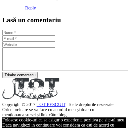
Reply
Lasă un comentariu
Trimite comentariu
Copyright © 2017
TOT PESCUIT
. Toate drepturile rezervate.
Orice preluare se va face cu acordul meu și doar cu
menționarea sursei și link către blog.
Folosesc cookie-uri ca sa asigur o experienta pozitiva pe site-ul meu.
Daca navighezi in continuare voi considera ca esti de acord cu