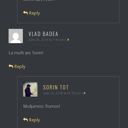
Reply
VLAD BADEA
iulie 26, 2018 la 7:45 am
|
#
La multi ani, Sorin!
Reply
SORIN TOT
iulie 26, 2018 la 10:39 am
|
#
Mulţumesc frumos!
Reply