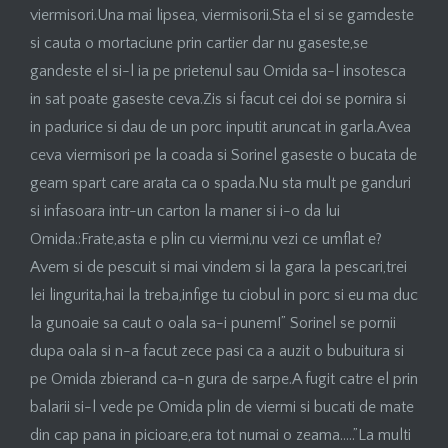
viermisori.Una mai lipsea, viermisorii.Sta el si se gamdeste
si cauta o mortaciune prin cartier dar nu gaseste,se
gandeste el si-l ia pe prietenul sau Omida sa-l insotesca
in sat poate gaseste ceva.Zis si facut cei doi se pornira si
in padurice si dau de un porc inputit aruncat in garla.Avea
ceva viermisori pe la coada si Sorinel gaseste o bucata de
geam spart care arata ca o spada.Nu sta mult pe ganduri
si infasoara intr-un carton la maner si i-o da lui
Omida.:Frate,asta e plin cu viermi,nu vezi ce umflat e?
Avem si de pescuit si mai vindem si la gara la pescari,trei
lei lingurita,hai la treba,infige tu ciobul in porc si eu ma duc
la gunoaie sa caut o oala sa-i punem!” Sorinel se pornii
dupa oala si n-a facut zece pasi ca a auzit o bubuitura si
pe Omida zbierand ca-n gura de sarpe.A fugit catre el prin
balarii si-l vede pe Omida plin de viermi si bucati de mate
din cap pana in picioare,era tot numai o zeama…..”La multi