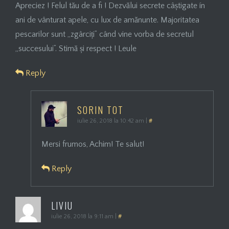
Apreciez ! Felul tău de a fi ! Dezvălui secrete câștigate ín
ani de vânturat apele, cu lux de amănunte. Majoritatea
pescarilor sunt ,,zgârciți” când vine vorba de secretul
,,succesului”. Stimă și respect ! Leule
Reply
SORIN TOT
iulie 26, 2018 la 10:42 am
|
#
Mersi frumos, Achim! Te salut!
Reply
LIVIU
iulie 26, 2018 la 9:11 am
|
#