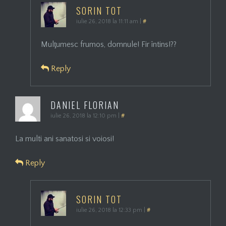
SORIN TOT
iulie 26, 2018 la 11:11 am
|
#
Mulţumesc frumos, domnule! Fir întins!??
Reply
DANIEL FLORIAN
iulie 26, 2018 la 12:10 pm
|
#
La multi ani sanatosi si voiosi!
Reply
SORIN TOT
iulie 26, 2018 la 12:33 pm
|
#