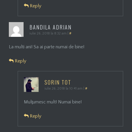
Reply
BANDILA ADRIAN
iulie 26, 2018 la 8:32 am
|
#
La multi ani! Sa ai parte numai de bine!
Reply
SORIN TOT
iulie 26, 2018 la 10:41 am
|
#
Mulţumesc mult! Numai bine!
Reply