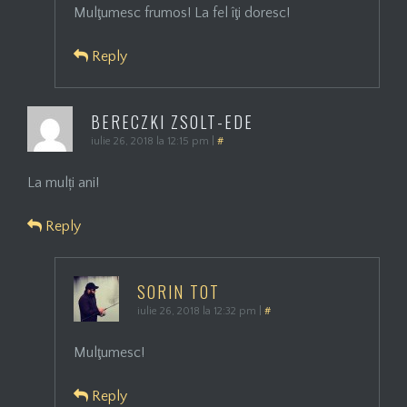
Mulţumesc frumos! La fel îţi doresc!
Reply
BERECZKI ZSOLT-EDE
iulie 26, 2018 la 12:15 pm
|
#
La mulți ani!
Reply
SORIN TOT
iulie 26, 2018 la 12:32 pm
|
#
Mulţumesc!
Reply