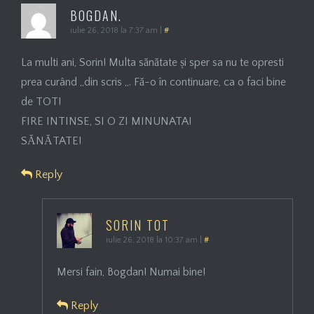
BOGDAN.
iulie 26, 2018 la 7:37 am
|
#
La multi ani, Sorin! Multa sănătate și sper sa nu te opresti
prea curând „din scris „. Fă-o în continuare, ca o faci bine
de TOT!
FIRE INTINSE, SI O ZI MINUNATA!
SĂNĂTATE!
Reply
SORIN TOT
iulie 26, 2018 la 10:37 am
|
#
Mersi fain, Bogdan! Numai bine!
Reply