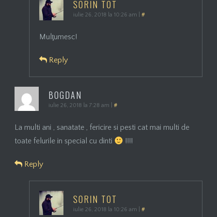
SORIN TOT
iulie 26, 2018 la 10:26 am
|
#
Mulţumesc!
Reply
BOGDAN
iulie 26, 2018 la 7:28 am
|
#
La multi ani , sanatate , fericire si pesti cat mai multi de
toate felurile in special cu dinti
!!!!
Reply
SORIN TOT
iulie 26, 2018 la 10:26 am
|
#