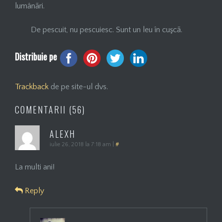
lumânãri.
De pescuit, nu pescuiesc. Sunt un leu în cuşcã.
Distribuie pe
Trackback
de pe site-ul dvs.
COMENTARII (56)
ALEXH
iulie 26, 2018 la 7:18 am
|
#
La multi ani!
Reply