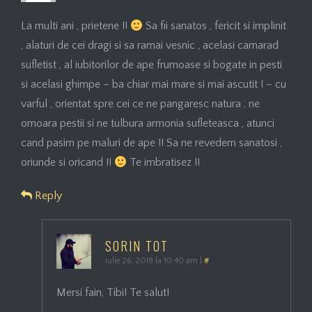
La multi ani , prietene !!
Sa fii sanatos , fericit si implinit
, alaturi de cei dragi si sa ramai vesnic , acelasi camarad
sufletist , al iubitorilor de ape frumoase si bogate in pesti
si acelasi ghimpe – ba chiar mai mare si mai ascutit ! – cu
varful , orientat spre cei ce ne pangaresc natura , ne
omoara pestii si ne tulbura armonia sufleteasca , atunci
cand pasim pe maluri de ape !! Sa ne revedem sanatosi ,
oriunde si oricand !!
Te imbratisez !!
Reply
SORIN TOT
iulie 26, 2018 la 10:40 am
|
#
Mersi fain, Tibi! Te salut!