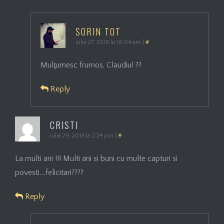
SORIN TOT
iulie 27, 2018 la 10:04 am
|
#
Mulţumesc frumos, Claudiu! ??
Reply
CRISTI
iulie 29, 2018 la 2:24 pm
|
#
La multi ani !!! Multi ani si buni cu multe capturi si
povesti….felicitari????
Reply