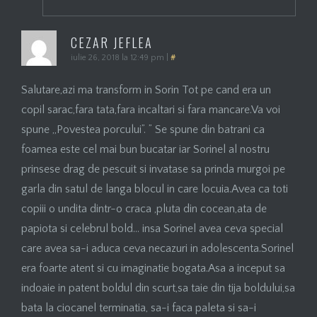
CEZAR JEFLEA
iulie 26, 2018 la 12:49 pm
|
#
Salutare,azi ma transform in Sorin Tot pe cand era un
copil sarac,fara tata,fara incaltari si fara mancare.Va voi
spune „Povestea porcului”. ” Se spune din batrani ca
foamea este cel mai bun bucatar iar Sorinel al nostru
prinsese drag de pescuit si invatase sa prinda murgoi pe
garla din satul de langa blocul in care locuia.Avea ca toti
copiii o undita dintr-o craca ,pluta din cocean,ata de
papiota si celebrul bold… insa Sorinel avea ceva special
care avea sa-i aduca ceva necazuri in adolescenta.Sorinel
era foarte atent si cu imaginatie bogata.Asa a inceput sa
indoaie in patent boldul din scurt,sa taie din tija boldului,sa
bata la ciocanel terminatia, sa-i faca paleta si sa-i