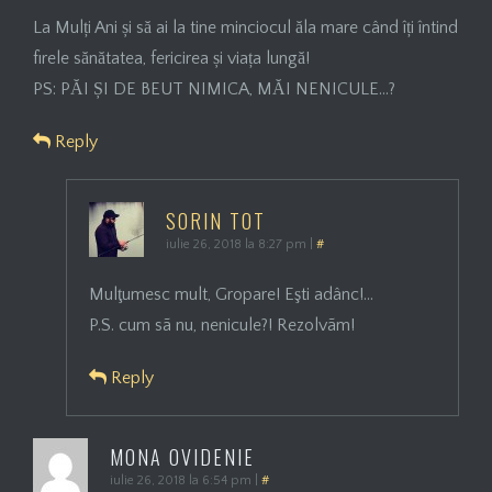
La Mulți Ani și să ai la tine minciocul ăla mare când îți întind
firele sănătatea, fericirea și viața lungă!
PS: PĂI ȘI DE BEUT NIMICA, MĂI NENICULE…?
Reply
SORIN TOT
iulie 26, 2018 la 8:27 pm
|
#
Mulţumesc mult, Gropare! Eşti adânc!…
P.S. cum sã nu, nenicule?! Rezolvãm!
Reply
MONA OVIDENIE
iulie 26, 2018 la 6:54 pm
|
#