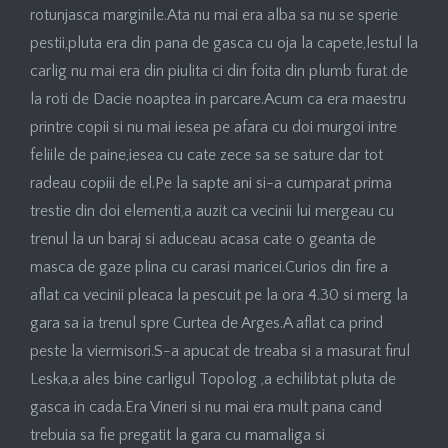
rotunjasca marginile.Ata nu mai era alba sa nu se sperie
pestii,pluta era din pana de gasca cu oja la capete,lestul la
carlig nu mai era din piulita ci din foita din plumb furat de
la roti de Dacie noaptea in parcare.Acum ca era maestru
printre copii si nu mai iesea pe afara cu doi murgoi intre
feliile de paine,iesea cu cate zece sa se sature dar tot
radeau copiii de el.Pe la sapte ani si-a cumparat prima
trestie din doi elementi,a auzit ca vecinii lui mergeau cu
trenul la un baraj si aduceau acasa cate o geanta de
masca de gaze plina cu carasi maricei.Curios din fire a
aflat ca vecinii pleaca la pescuit pe la ora 4.30 si merg la
gara sa ia trenul spre Curtea de Arges.A aflat ca prind
peste la viermisori.S-a apucat de treaba si a masurat firul
Leska,a ales bine carligul Topolog ,a echilibtat pluta de
gasca in cada.Era Vineri si nu mai era mult pana cand
trebuia sa fie pregatit la gara cu mamaliga si