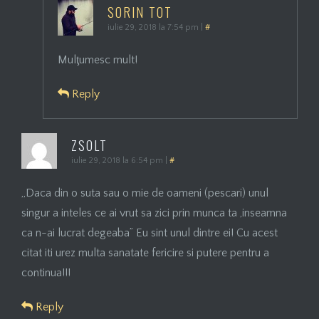
SORIN TOT
iulie 29, 2018 la 7:54 pm
|
#
Mulţumesc mult!
Reply
ZSOLT
iulie 29, 2018 la 6:54 pm
|
#
,,Daca din o suta sau o mie de oameni (pescari) unul
singur a inteles ce ai vrut sa zici prin munca ta ,inseamna
ca n-ai lucrat degeaba” Eu sint unul dintre ei! Cu acest
citat iti urez multa sanatate fericire si putere pentru a
continua!!!
Reply