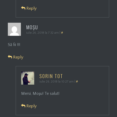
Reply
MOȘU
iulie 26, 2018 la 7:32 am
|
#
Să fii !!!
Reply
SORIN TOT
iulie 26, 2018 la 10:27 am
|
#
Mersi, Moşu! Te salut!
Reply