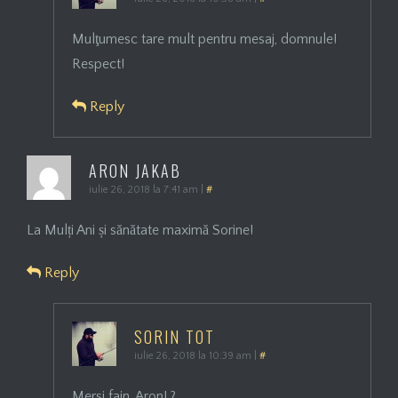
Mulţumesc tare mult pentru mesaj, domnule!
Respect!
Reply
ARON JAKAB
iulie 26, 2018 la 7:41 am
|
#
La Mulți Ani și sănătate maximă Sorine!
Reply
SORIN TOT
iulie 26, 2018 la 10:39 am
|
#
Mersi fain, Aron! ?