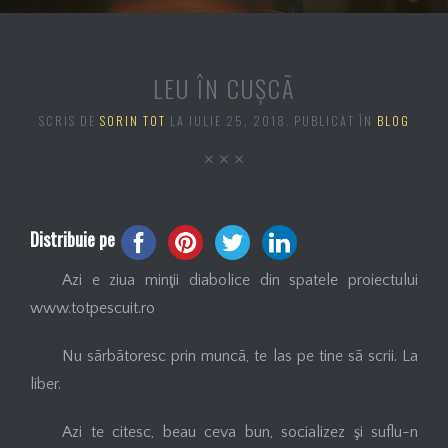
LEU ÎN CUŞCÃ
SCRIS DE
SORIN TOT
LA
IULIE 25, 2018
. PUBLICAT ÎN
BLOG
Distribuie pe
Azi e ziua minţii diabolice din spatele proiectului
www.totpescuit.ro
Nu sãrbãtoresc prin muncã, te las pe tine sã scrii. La
liber.
Azi te citesc, beau ceva bun, socializez şi suflu-n