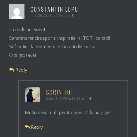
CONSTANTIN LUPU
iulie 26, 2018 la 7:34 am
|
#
La multi ani,Sorin!
Sanatate,fericire,spor si inspiratie in „TOT” ce faci!
Si fir intins la momentul eliberarii din cusca!
O zi grozava!
Reply
SORIN TOT
iulie 26, 2018 la 10:28 am
|
#
Mulţumesc mult pentru urãri! Zi fainã şi ţie!
Reply