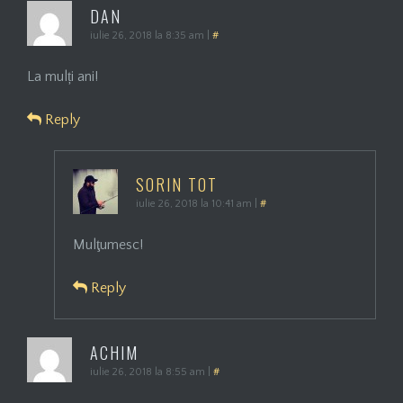
DAN
iulie 26, 2018 la 8:35 am
|
#
La mulți ani!
Reply
SORIN TOT
iulie 26, 2018 la 10:41 am
|
#
Mulţumesc!
Reply
ACHIM
iulie 26, 2018 la 8:55 am
|
#