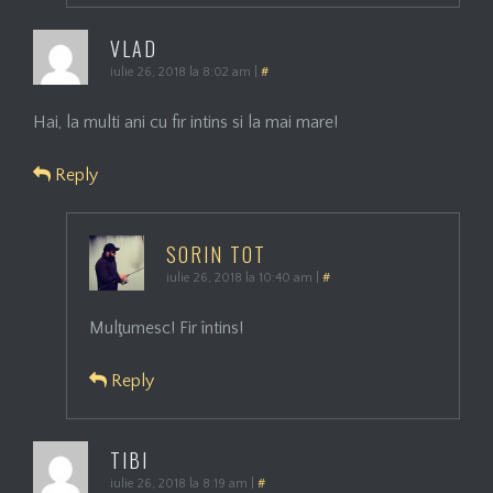
VLAD
iulie 26, 2018 la 8:02 am
|
#
Hai, la multi ani cu fir intins si la mai mare!
Reply
SORIN TOT
iulie 26, 2018 la 10:40 am
|
#
Mulţumesc! Fir întins!
Reply
TIBI
iulie 26, 2018 la 8:19 am
|
#