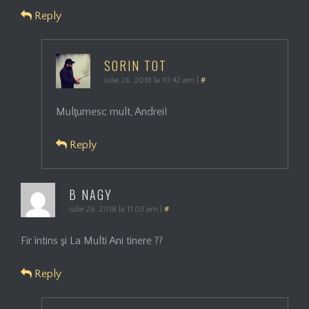
Reply
SORIN TOT
iulie 26, 2018 la 10:42 am
|
#
Mulţumesc mult, Andrei!
Reply
B NAGY
iulie 26, 2018 la 11:03 am
|
#
Fir întins şi La Multi Ani tinere ??
Reply