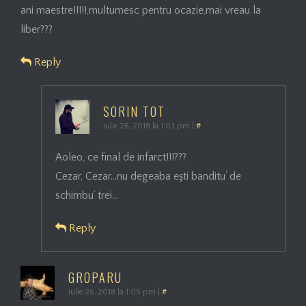
ani maestre!!!!!,multumesc pentru ocazie,mai vreau la
liber???
Reply
SORIN TOT
iulie 26, 2018 la 1:03 pm
|
#
Aoleo, ce final de infarct!!!???
Cezar, Cezar…nu degeaba eşti banditu’ de
schimbu’ trei…
Reply
GROPARU
iulie 26, 2018 la 1:05 pm
|
#