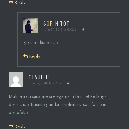
Reply
SORIN TOT
iulie 27, 2018 la 8:02 am
|
#
Şi eu mulţumesc. ?
Reply
CLAUDIU
iulie 27, 2018 la 9:27 am
|
#
Multi ani cu sănătate si eleganta in familie! Pe lângă îți
doresc idei trasnite gânduri împlinite si satisfacție in
portofel.??
Reply