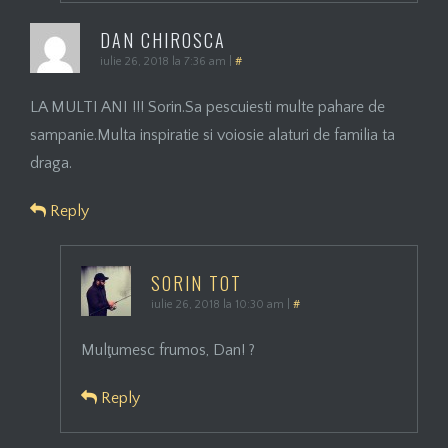
DAN CHIROSCA
iulie 26, 2018 la 7:36 am
|
#
LA MULTI ANI !!! Sorin.Sa pescuiesti multe pahare de
sampanie.Multa inspiratie si voiosie alaturi de familia ta
draga.
Reply
SORIN TOT
iulie 26, 2018 la 10:30 am
|
#
Mulţumesc frumos, Dan! ?
Reply