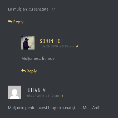
La mulți ani cu sănătate!!!??
Reply
SORIN TOT
iulie 26, 2018 la 8:29 pm
|
#
Mulţumesc frumos!
Reply
IULIAN M
iulie 27, 2018 la 6:10 am
|
#
Mulțumiri pentru acest blog minunat și „La Mulți Ani! „