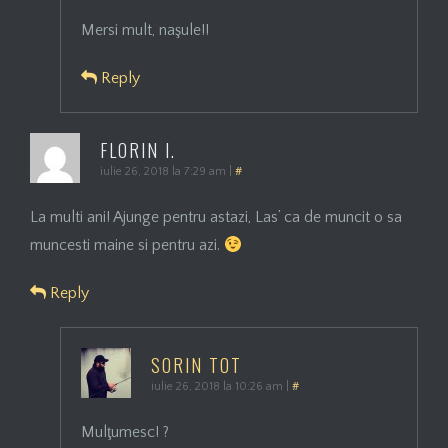
Mersi mult, naşule!!
Reply
FLORIN I.
iulie 26, 2018 la 7:29 am
|
#
La multi ani! Ajunge pentru astazi, Las’ ca de muncit o sa
muncesti maine si pentru azi.
Reply
SORIN TOT
iulie 26, 2018 la 10:26 am
|
#
Mulţumesc! ?