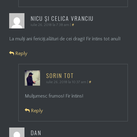
NICU ȘI CELICA VRANCIU
iulie 26, 2018 la 7:38 am
|
#
La mulți ani fericiți,alături de cei dragi! Fir întins tot anul!
Reply
SORIN TOT
iulie 26, 2018 la 10:37 am
|
#
Mulţumesc frumos! Fir întins!
Reply
DAN