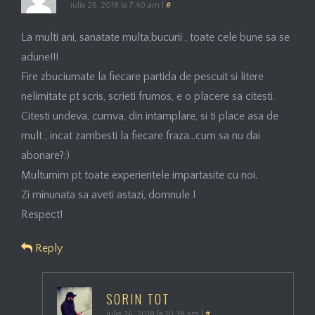
iulie 26, 2018 la 7:40 am
|
#
La multi ani, sanatate multa,bucurii , toate cele bune sa se
adune!!!
Fire zbuciumate la fiecare partida de pescuit si litere
nelimitate pt scris, scrieti frumos, e o placere sa citesti.
Citesti undeva, cumva, din intamplare, si ti place asa de
mult , incat zambesti la fiecare fraza…cum sa nu dai
abonare?:)
Multumim pt toate experientele impartasite cu noi.
Zi minunata sa aveti astazi, domnule !
Respect!
Reply
SORIN TOT
iulie 26, 2018 la 10:38 am
|
#