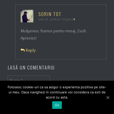
SORIN TOT
iulie 29, 2018 la 7:53 pm
|
#
Mulţumesc frumos pentru mesaj, Zsolt.
Apreciez!
Reply
LASĂ UN COMENTARIU
Folosesc cookie-uri ca sa asigur o experienta pozitiva pe site-
ul meu. Daca navighezi in continuare voi considera ca esti de
acord cu asta.
Ok