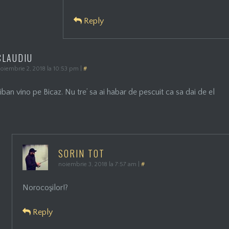
Reply
CLAUDIU
oiembrie 2, 2018 la 10:53 pm
|
#
iban vino pe Bicaz. Nu tre’ sa ai habar de pescuit ca sa dai de el
SORIN TOT
noiembrie 3, 2018 la 7:57 am
|
#
Norocoşilor!?
Reply