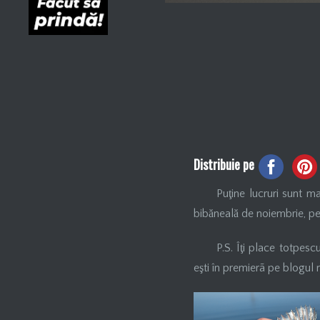
Distribuie pe
Puţine lucruri sunt m
bibăneală de noiembrie, pe
P.S. Îţi place totpesc
eşti în premierã pe blogul 