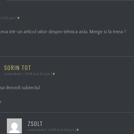
a 5:50 pm
|
#
va intr-un articol viitor despre tehnica asta. Merge si la trena ?
SORIN TOT
noiembrie 1, 2018 la 6:23 pm
|
#
 sa dezvolt subiectul.
y
ZSOLT
noiembrie 1, 2018 la 9:54 pm
|
#