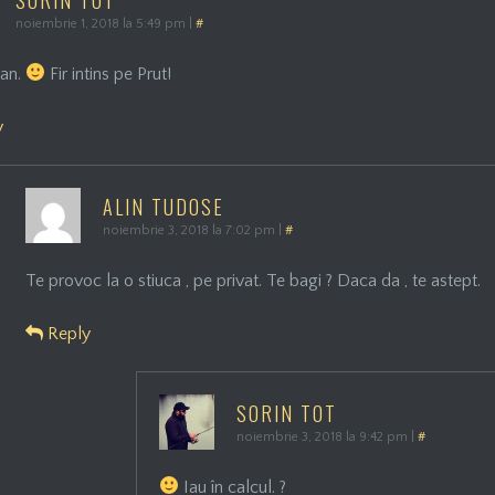
noiembrie 1, 2018 la 5:49 pm
|
#
Dan.
Fir intins pe Prut!
y
ALIN TUDOSE
noiembrie 3, 2018 la 7:02 pm
|
#
Te provoc la o stiuca , pe privat. Te bagi ? Daca da , te astept.
Reply
SORIN TOT
noiembrie 3, 2018 la 9:42 pm
|
#
Iau în calcul. ?