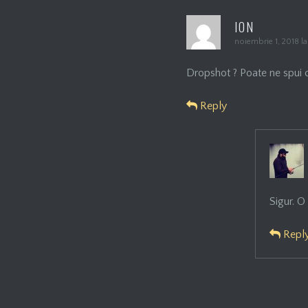
ION
noiembrie 1, 2018 l
Dropshot ? Poate ne spui ce
Reply
Sigur. O
Repl