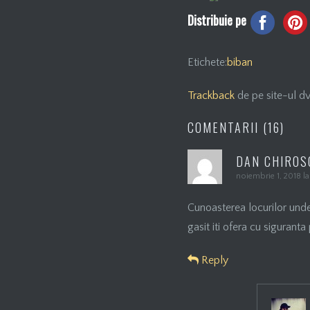
Distribuie pe
Etichete:
biban
Trackback
de pe site-ul dv
COMENTARII (16)
DAN CHIROS
noiembrie 1, 2018 l
Cunoasterea locurilor unde 
gasit iti ofera cu siguranta
Reply