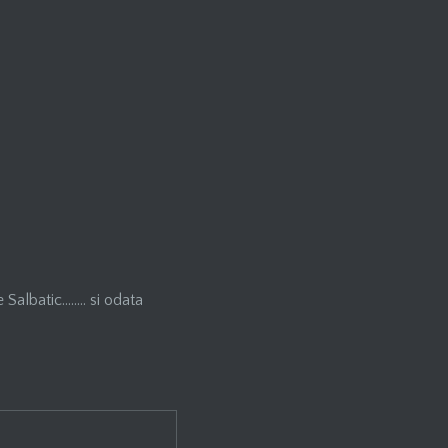
 Salbatic…….. si odata
)