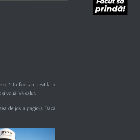
ea ?. În fine…am ieșit la o
și vouă! Vă salut.
tea de jos a paginii). Dacă