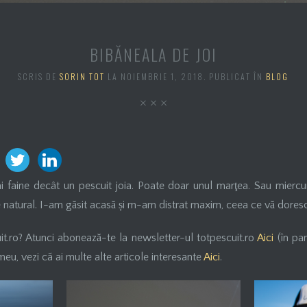
BIBĂNEALA DE JOI
SCRIS DE
SORIN TOT
LA
NOIEMBRIE 1, 2018
. PUBLICAT ÎN
BLOG
ai faine decât un pescuit joia. Poate doar unul marţea. Sau miercur
 natural. I-am găsit acasă și m-am distrat maxim, ceea ce vă doresc 
uit.ro? Atunci abonează-te la newsletter-ul totpescuit.ro
Aici
(în par
meu, vezi cã ai multe alte articole interesante
Aici
.