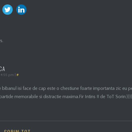
s.
CA
a 4:55 pm
|
#
bibanul isi face de cap este o chestiune foarte importanta zic eu pe
 partide memorabile si distractie maxima.Fir Intins !! de ToT Sorin:)))
SORIN TOT