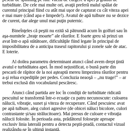
turbiditate. De cele mai multe ori, avaţii preferă malul spălat de
curentul principal fiind cu atât mai uşor de capturat cu cât viteza apei
e mai mare (când apa e limpede!). Avatul de apă tulbure nu se dezice
de curent, dar alege unul mai puţin puternic.
Bineînţeles că peştii nu ezită să pătrundă acum în golfuri sau în
aşa-numitele „braţe moarte” ale râurilor. E foarte greu să prinzi un
avat într-o apă stătătoare, dificultăţile fiind legate în principal de
imposibilitatea de a anticipa traseul rapitorului şi zonele sale de atac.
E loterie.
Al doilea parametru determinant atunci când avem drept ţintă
avatul e turbiditatea apei. În mod nejustificat, o bună parte din
pescarii de răpitor de la noi aşteaptă mereu limpezirea râurilor pentru
a-şi relua expediţiile per pedes. Concluzia neaoşă – „nu trage!” – ar
trebui exclusă din vocabularul pescăresc.
Atunci când partida are loc în condiţii de turbiditate ridicată
pescuitul se transformă într-o ecuaţie cu patru necunoscute: culoarea
nălucii, vibraţie, sunet şi viteza de recuperare. Când pescuiesc avat
pe apă tulbure, aleg culori agresive (de obicei năluci bicolore, culori
contrastante și/sau strălucitoare). Mai presus de culoare e vibraţia
nălucii folosite. În perioada asta, prădătorul foloseşte aproape
exclusiv linia laterală pentru a detecta peştii-pradă, contactul vizual
realizându-se în ultimă instanţă.