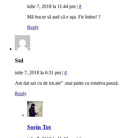
iulie 7, 2018 la 11:44 pm
|
#
Mã bucur sã aud cã e aşa. Fir întins! ?
Reply
Std
iulie 7, 2018 la 6:31 pm
|
#
Am dat azi cu de tot.ate” .mai putin cu rotativa.pauză.
Reply
Sorin Tot