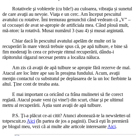
Rotativele şi voblerele (cu bile!) au culoarea, vibraţia și sunetul
de care avaţii au nevoie. Viaţa e un cerc. Am început pescuitul
avatului cu rotative. Îmi tremurau genunchii când vedeam că „V” –
ul cocoașei de avat se-apropie de artificiala mea. Când plouă mult,
mă-ntorc la rotativă. Musai numărul 3 (sau 4) și musai argintată.
Chiar dacă în pescuitul avatului apelăm de multe ori la
recuperări în mare viteză trebuie spus că, pe apă tulbure, e bine să
fim moderaţi în ceea ce priveşte ritmul recuperării, dându-i
răpitorului răgazul necesar pentru a localiza năluca.
Am zis că avaţii de apă tulbure se apropie fără rezerve de mal.
Atacul are loc între ape sau în preajma fundului. Acum, avaţii
menţin contactul cu substratul pe deplasarea de la un loc fierbinte la
altul. Ţine cont de treaba asta.
E mai important ca oricând ca frâna mulinetei să fie corect
reglată. Atacul poate veni (și vine!) din scurt, chiar şi pe ultimul
metru al recuperării. Ăștia sunt avaţii de apă tulbure.
P.S. Ţi-a plăcut ce-ai citit? Atunci abonează-te la newsletter-ul
totpescuit.ro
Aici
(în partea de jos a paginii). Dacă eşti în premierã
pe blogul meu, vezi cã ai multe alte articole interesante
Aici
.