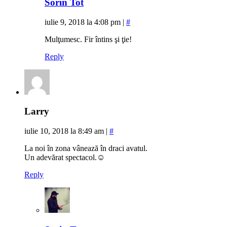
Sorin Tot
iulie 9, 2018 la 4:08 pm
|
#
Mulţumesc. Fir întins şi ţie!
Reply
Larry
iulie 10, 2018 la 8:49 am
|
#
La noi în zona vânează în draci avatul.
Un adevărat spectacol.☺
Reply