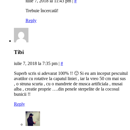
iulie 7, 2018 la 11:43 pm
|
#
Trebuie încercatã!
Reply
Tibi
iulie 7, 2018 la 7:35 pm
|
#
Superb scris si adevarat 100% !! 🙂 Si eu am inceput pescuitul
avatilor cu rotative la capatul liniei , iar la vreo 50 cm mai sus
, o struna scurta , cu o mandrete de musca artificiala , musai
alba , creatie proprie ….din penele sterpelite de la cocosul
bunicii !!
Reply