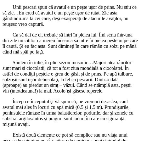
Unii pescari spun că avatul e un peşte uşor de prins. Nu știu ce
să zic…Eu cred că avatul e un peşte uşor de ratat. Zic asta
gândindu-mă la cei care, deşi exasperaţi de atacurile avaţilor, nu
reuşesc vreo captură.
Ca să dai de el, trebuie să intri în pielea lui. Îmi scria într-una
din zile un cititor că mereu încearcă să intre în pielea peștelui pe care
îl caută. Și eu fac asta. Sunt dimineţi în care rămân cu solzi pe mână
când mă spăl pe faţă.
Suntem în iulie, în plin sezon musonic…Majoritatea râurilor
sunt mari și ciocolatii, că tot a fost ziua mondială a ciocolatei. În
astfel de condiţii peștele e greu de găsit și de prins. Pe apă tulbure,
solzoșii sunt ușor debusolaţi, la fel ca pescarii. Dintr-o dată
(aproape) au pierdut un simţ – văzul. Când se-ntâmplă asta, peștii
vin (întotdeauna!) la mal. Acolo își găsesc reperele.
Încep cu începutul şi vă spun că, pe vremuri de-astea, caut
avatul mai ales în locuri cu apă mică (0,5 şi 1,5 m). Prundişurile,
peninsulele rămase în urma balastierelor, podurile, dar şi zonele cu
substrat argilos/lutos şi praguri sunt locuri în care cu siguranţă
mișună avaţii.
Există două elemente ce pot să complice sau nu viaţa unui
pescar de spinning pe râu: viteza de curgere a apei şi gradul de