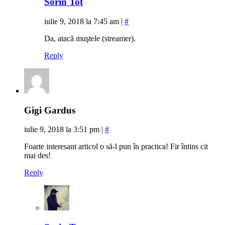
Sorin Tot
iulie 9, 2018 la 7:45 am
|
#
Da, atacã muştele (streamer).
Reply
Gigi Gardus
iulie 9, 2018 la 3:51 pm
|
#
Foarte interesant articol o să-l pun în practica! Fir întins cit
mai des!
Reply