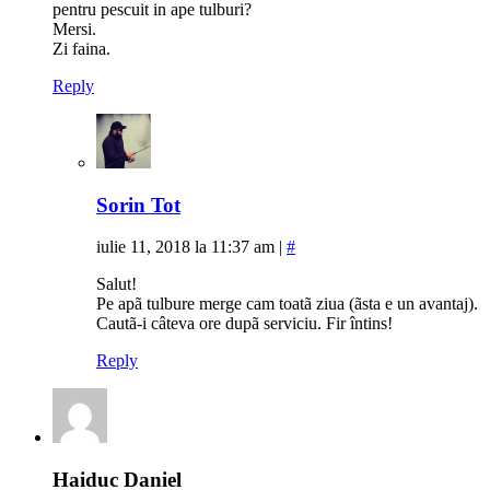
pentru pescuit in ape tulburi?
Mersi.
Zi faina.
Reply
Sorin Tot
iulie 11, 2018 la 11:37 am
|
#
Salut!
Pe apã tulbure merge cam toatã ziua (ãsta e un avantaj).
Cautã-i câteva ore dupã serviciu. Fir întins!
Reply
Haiduc Daniel