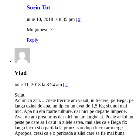
Sorin Tot
iulie 10, 2018 la 8:35 pm
|
#
Mulţumesc. ?
Reply
Vlad
iulie 11, 2018 la 8:54 am
|
#
Salut,
Acum ca zici… zilele trecute am vazut, in trecere, pe Bega, pe
langa uzina de apa, un tip cu un avat de 1,5 Kg si unul mai
mic. Apa nu era foarte tulbure, dar nici pe departe limpede.
Avat nu am prea prins dar nici nu am targhetat. Poate ar foi un
peste pe care sa-l caut in zilele astea, mai ales ca e Bega fix
langa lucru si o partida la pranz, sau dupa lucru ar merge.
Apropos, crezi ca e o perioada a zilei care sa fie mai buna