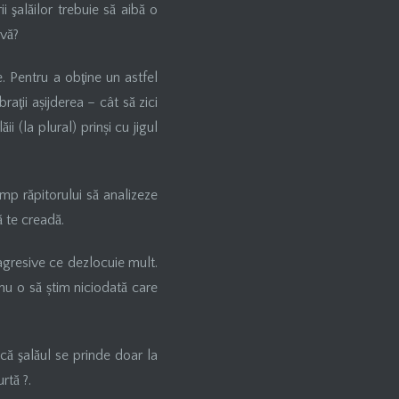
i şalăilor trebuie să aibă o
ivă?
. Pentru a obţine un astfel
aţii așijderea – cât să zici
ii (la plural) prinși cu jigul
imp răpitorului să analizeze
 te creadă.
 agresive ce dezlocuie mult.
t nu o să știm niciodată care
că şalăul se prinde doar la
rtă ?.