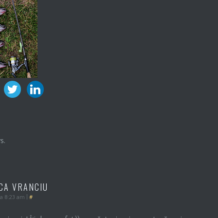
s.
ICA VRANCIU
la 8:23 am
|
#