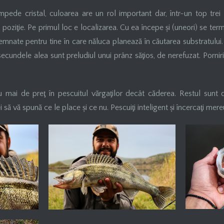
mpede cristal, culoarea are un rol important dar, într-un top trei 
 poziţie. Pe primul loc e localizarea. Cu ea începe și (uneori) se ter
mnate pentru tine în care năluca planează în căutarea substratului
 secundele alea sunt preludiul unui prânz săţios, de nerefuzat. Pornir
?
u mai de preţ în pescuitul vărgaţilor decât căderea. Restul sunt de
 să vă spună ce le place și ce nu. Pescuiţi inteligent și încercaţi mereu