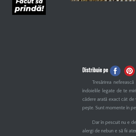
Distribuie pe
Tresărirea nefireasc
îndoielile legate de te mi
cădere arată exact cât de v
peşte. Sunt momente în pescu
Dar în pescuit nu e des
alergi de nebun e să fii aten