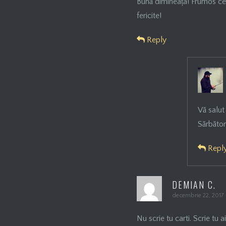
Bună dimineața! Frumos ce-ai
fericite!
Reply
Vă salut
Sărbător
Repl
DEMIAN C.
decembrie 22, 2017 
Nu scrie tu carti. Scrie tu 