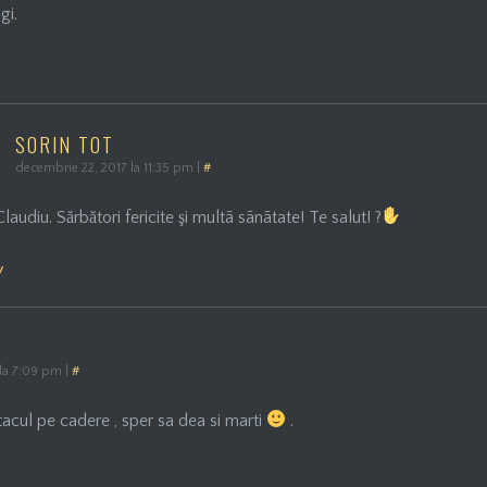
gi.
SORIN TOT
decembrie 22, 2017 la 11:35 pm
|
#
laudiu. Sărbători fericite şi multã sãnãtate! Te salut! ?
y
 la 7:09 pm
|
#
cul pe cadere , sper sa dea si marti
.