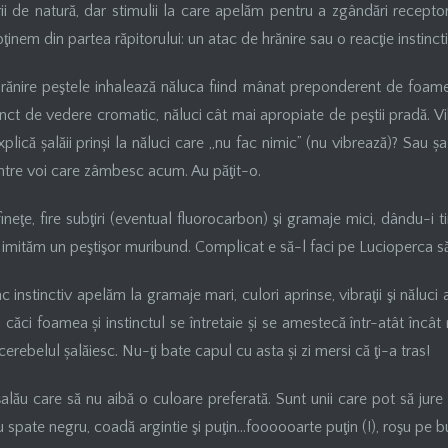
i de natură, dar stimulii la care apelăm pentru a zgândări receptori
ţinem din partea răpitorului: un atac de hrănire sau o reacţie instinct
hrănire peştele inhalează năluca fiind mânat preponderent de foame
ct de vedere cromatic, năluci cât mai apropiate de peştii pradă. Vibr
plică șalăii prinși la năluci care „nu fac nimic” (nu vibrează)? Sau șală
intre voi care zâmbesc acum. Au păţit-o.
neţe, fire subţiri (eventual fluorocarbon) şi gramaje mici, dându-i t
: imităm un peştişor muribund. Complicat e să-l faci pe Lucioperca să
c instinctiv apelăm la gramaje mari, culori aprinse, vibraţii şi năluci
, căci foamea și instinctul se întretaie și se amestecă într-atât încâ
 cerebelul șalăiesc. Nu-ţi bate capul cu asta și zi mersi că ţi-a tras!
lău care să nu aibă o culoare preferată. Sunt unii care pot să jure 
u spate negru, coadă argintie şi puţin…foooooarte puţin (!), roşu pe bu