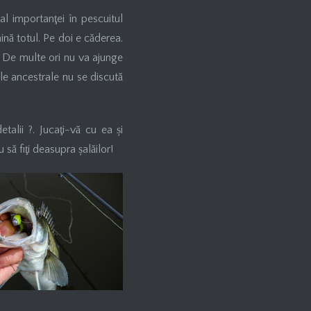
al importanţei în pescuitul
mină totul. Pe doi e căderea.
. De multe ori nu va ajunge
ile ancestrale nu se discută
talii ?. Jucaţi-vă cu ea și
 să fiţi deasupra șalăilor!