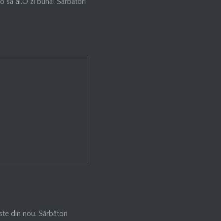
o să ai.O zi bună! Sărbători
ste din nou. Sărbători