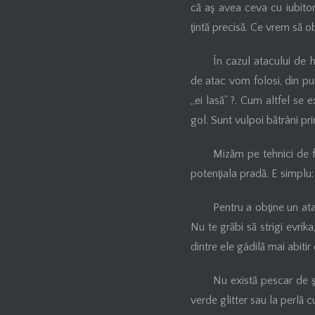
că aş avea ceva cu iubitori
ţintă precisă. Ce vrem să ob
În cazul atacului de 
de atac vom folosi, din pun
„ei lasă” ?. Cum altfel se ex
gol. Sunt vulpoi bătrâni pr
Mizăm pe tehnici de fi
potenţiala pradă. E simplu
Pentru a obţine un ata
Nu te grăbi să strigi evrika
dintre ele gâdilă mai abitir
Nu există pescar de şa
verde glitter sau la perlă c