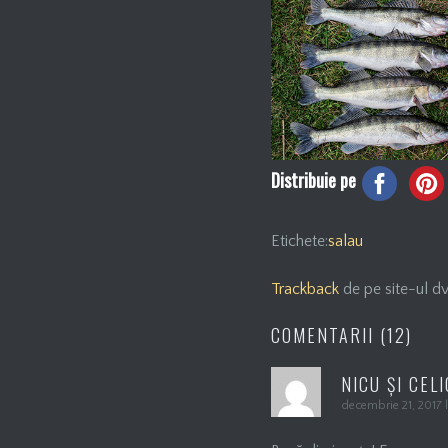
Distribuie pe
Etichete:
salau
Trackback
de pe site-ul dv
COMENTARII (12)
NICU ȘI CEL
decembrie 21, 2017 