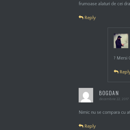
frumoase alaturi de cei dra
Reply
? Mersi C
Repl
BOGDAN
decembrie 22, 2017
Nimic nu se compara cu ata
Reply