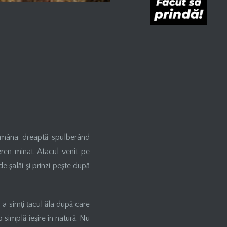
ă mâna dreaptă spulberând
eren minat. Atacul venit pe
e şalăi şi prinzi peşte după
u a simţi ţacul ăla după care
 o simplă ieşire în natură. Nu