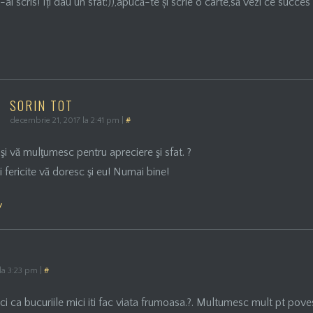
 scris! Îți dau un sfat:)),apucă-te și scrie o carte,să vezi ce succes 
SORIN TOT
decembrie 21, 2017 la 2:41 pm
|
#
 şi vă mulţumesc pentru apreciere şi sfat. ?
i fericite vă doresc şi eu! Numai bine!
y
la 3:23 pm
|
#
aici ca bucuriile mici iti fac viata frumoasa.?. Multumesc mult pt pove