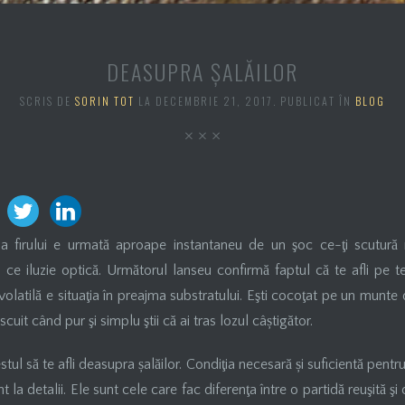
DEASUPRA ŞALĂILOR
SCRIS DE
SORIN TOT
LA
DECEMBRIE 21, 2017
. PUBLICAT ÎN
BLOG
ă a firului e urmată aproape instantaneu de un şoc ce-ţi scutur
ri ce iluzie optică. Următorul lanseu confirmă faptul că te afli pe t
olatilă e situaţia în preajma substratului. Eşti cocoţat pe un munte d
it când pur şi simplu ştii că ai tras lozul câștigător.
tul să te afli deasupra șalăilor. Condiţia necesară și suficientă pentr
t la detalii. Ele sunt cele care fac diferenţa între o partidă reuşită şi