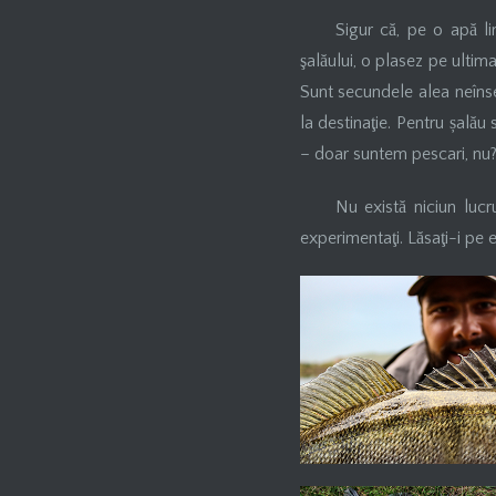
Sigur că, pe o apă li
şalăului, o plasez pe ultima
Sunt secundele alea neînse
la destinaţie. Pentru șalău
– doar suntem pescari, nu
Nu există niciun lucr
experimentaţi. Lăsaţi-i pe ei