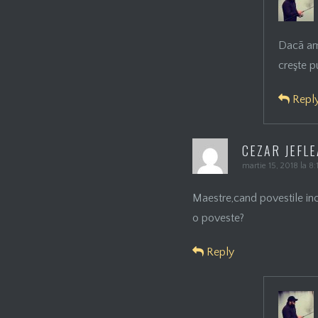
Dacã amb
creşte pu
Repl
CEZAR JEFLE
martie 15, 2018 la 8
Maestre,cand povestile ince
o poveste?
Reply