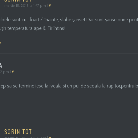
martie 15, 2018 la 1:47 pm
|
#
ele sunt cu „foarte” înainte, slabe şanse! Dar sunt şanse bune pe
ţin temperatura apei!). Fir întins!
y
A
:12 pm
|
#
p sa se termine iese la iveala si un pui de scoala la rapitor,pentru ba
SORIN TOT