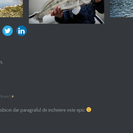
s.
:28 am
|
#
e obicei dar paragraful de incheiere este epic