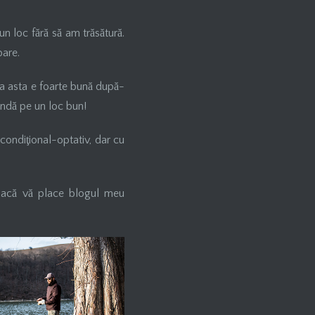
un loc fără să am trăsătură.
bare.
da asta e foarte bună după-
rindă pe un loc bun!
 condiţional-optativ, dar cu
 Dacă vă place blogul meu