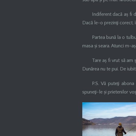
Indiferent dacă aș fi 
Dacă le-o prezinţi corect, 
Partea bună la o tulbu
masa și seara. Atunci m-aș 
Tare aș fi vrut să am 
Dunărea nu te pui. De iubit
P.S. Vă puteţi abona
spuneţi-le și prietenilor voș