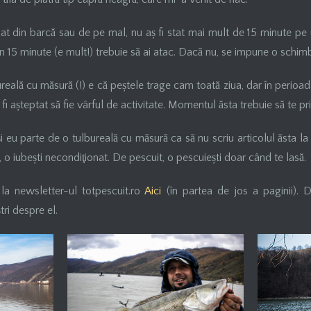
dat din barcă sau de pe mal, nu aș fi stat mai mult de 15 minute pe 
în 15 minute (e mult!) trebuie să ai atac. Dacă nu, se impune o schim
reală cu măsură (!) e că peștele trage cam toată ziua, dar în perioa
fi așteptat să fie vârful de activitate. Momentul ăsta trebuie să te p
și eu parte de o tulbureală cu măsură ca să nu scriu articolul ăsta la
, o iubești necondiţionat. De pescuit, o pescuiești doar când te lasă.
 la newsletter-ul totpescuit.ro
Aici
(în partea de jos a paginii).
tri despre el.