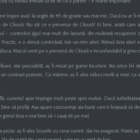
tul cu fundul trebuie să fie fin ca o părere – e foarte important!
ere înspre aval, la unghi de 45 de grade sau mai mic. Dacă nu ar fi me
 de Clisură. Nu știi ce e perversa de Clisură? Ei bine, arată cam a
l – controlezi jigul mai mult din lansetă, din mulinetă recuperezi d
 Practic, e o derivă controlată, într-un ritm alert. Ritmul ăsta alert 
ăluca. Atacul venit pe o perversă de Clisură e inconfundabil și greu d
lbure, dar pescuibilă, aș fi mizat pe gume bicolore. Nu orice fel de
un contrast puternic. Ca mărime, aș fi ales năluci medii și mari. La s
, curentul apei împinge mult pește spre maluri. Dacă turbiditatea
 bine să profiţi. Așa apare concurenţa aia bună care îi forţează să 
 genul ăsta e mai bine să-i cauţi de pe mal.
 picior, aș fi ales locurile cu ceva curent, dar nu exagerat. Piatră aș fi
ăla de piatră tip capră neagră, care mi-a venit de hac.