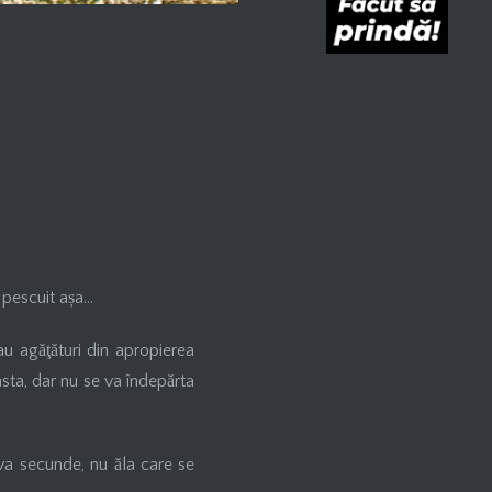
i pescuit așa…
au agăţături din apropierea
sta, dar nu se va îndepărta
va secunde, nu ăla care se