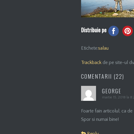
Distribuie pe
Etichete:
salau
Trackback
de pe site-ul dv
COMENTARII (22)
GEORGE
martie 15, 2018 la 8
Foarte fain articolul, ca d
Spor si numai bine!
Reply