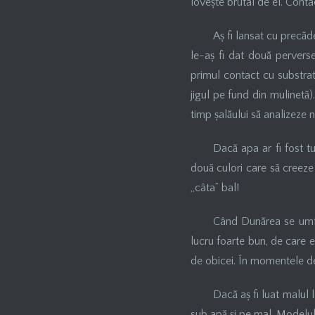
lovește brutal de el. Contac
Aș fi lansat cu precăd
le-aș fi dat două perverse
primul contact cu substratu
jigul pe fund din mulinetă).
timp șalăului să analizeze n
Dacă apa ar fi fost tu
două culori care să creeze 
„câta” bal!
Când Dunărea se umflă
lucru foarte bun, de care e
de obicei. În momentele de
Dacă aș fi luat malul la
sub apă și pe mal. Modelul 