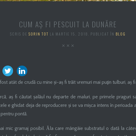
CUM AȘ FI PESCUIT LA DUNĂRE
SCRIS DE
SORIN TOT
LA
MARTIE 15, 2018
. PUBLICAT ÎN
BLOG
st atât de crudă cu mine și-aș fi trăit vremuri mai puţin tulburi, aș f
rcă, aș fi căutat șalăul nu departe de maluri, pe primele praguri s
tele e ghidat deja de reproducere și se va mișca intens în perioada a
 pentru pontă.
mai mic gramaj posibil. Ăla care mângâie substratul o dată la câte