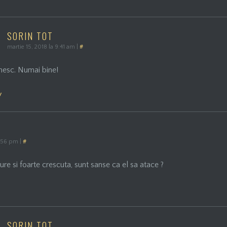
SORIN TOT
martie 15, 2018 la 9:41 am
|
#
mesc. Numai bine!
y
2:56 pm
|
#
re si foarte crescuta, sunt sanse ca el sa atace ?
SORIN TOT