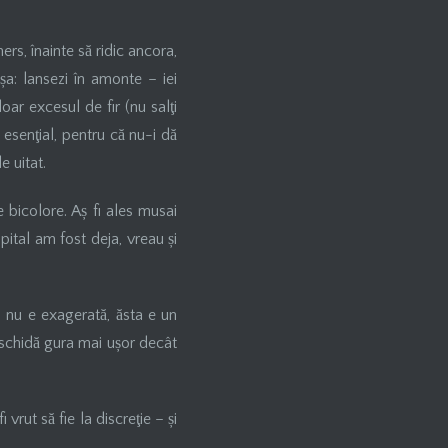
rs, înainte să ridic ancora,
șa: lansezi în amonte – iei
oar excesul de fir (nu salţi
e esenţial, pentru că nu-i dă
e uitat.
 bicolore. Aș fi ales musai
pital am fost deja, vreau și
 nu e exagerată, ăsta e un
deschidă gura mai ușor decât
 vrut să fie la discreţie – și