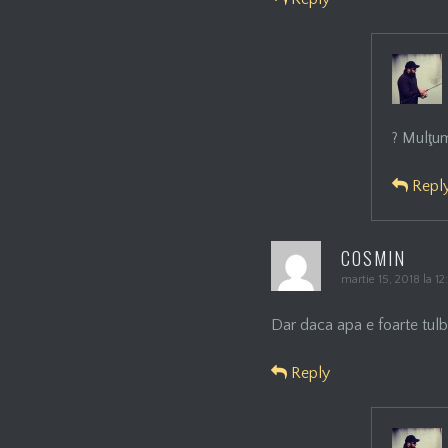
? Mulţu
Repl
COSMIN
martie 15, 2018 la 1
Dar daca apa e foarte tulbu
Reply