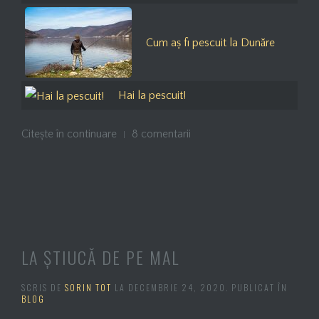
Cum aș fi pescuit la Dunăre
Hai la pescuit!
Citește în continuare
8 comentarii
LA ȘTIUCĂ DE PE MAL
SCRIS DE
SORIN TOT
LA
DECEMBRIE 24, 2020
. PUBLICAT ÎN
BLOG