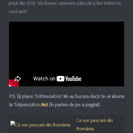
pești din 2021. Vă doresc vizionare plăcută și fire întinse în
noul an!!!
P.S. Îţi place TotPescuit.ro? M-aș bucura dacă
te-ai
abona
la Totpescuit.ro
Aici
(în partea de jos a paginii)
.
Ce vor pescarii din
România