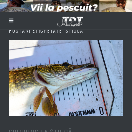
POSTĂRI ETICHETATE ‘STIUCA’