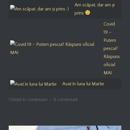
Am scăpat, dar am și
prins
Covid
19 –
Putem
pescui?
Răspuns
oficial
MAI
Avat în luna lui Martie
Citește în continuare
6 comentarii