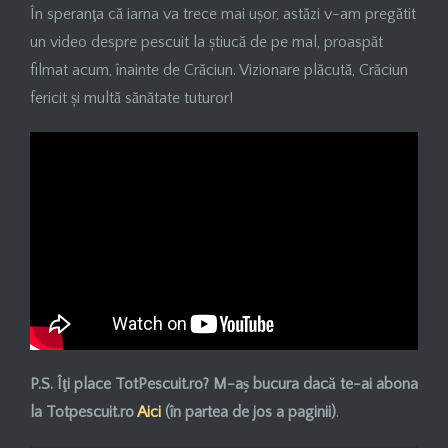
În speranţa că iarna va trece mai ușor, astăzi v-am pregătit
un video despre pescuit la știucă de pe mal, proaspăt
filmat acum, înainte de Crăciun. Vizionare plăcută, Crăciun
fericit și multă sănătate tuturor!
P.S. Îţi place TotPescuit.ro? M-aș bucura dacă
te-ai
abona
la Totpescuit.ro
Aici
(în partea de jos a paginii)
.