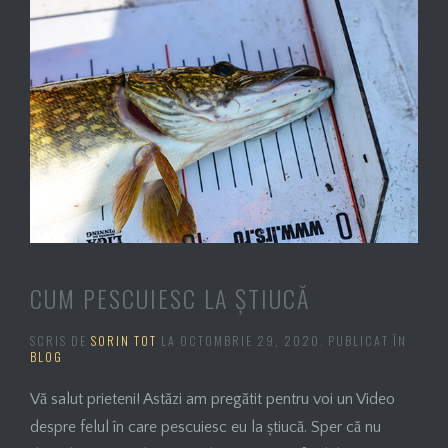
CUM PESCUIESC LA ȘTIUCĂ
SCRIS DE
SORIN TOT
LA
OCTOMBRIE 29, 2020
. PUBLICAT ÎN
BLOG
Vă salut prieteni! Astăzi am pregătit pentru voi un Video
despre felul în care pescuiesc eu la știucă. Sper că nu