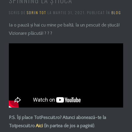
SPINNING LA ȘTIUCĂ
SCRIS DE
SORIN TOT
LA
MARTIE 31, 2021
. PUBLICAT ÎN
BLOG
Ia o pauză și hai cu mine pe baltă, la un pescuit de știucă!
Vizionare plăcută! ? ? ?
P.S. Îţi place TotPescuit.ro? Atunci
abonează-te
la
Totpescuit.ro
Aici
(în partea de jos a paginii)
.