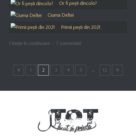
Or fi pești dincolo?
Ciuma Deltei
Primii pești din 2021
Citește în continuare
7 comentarii
...
1
2
3
4
5
13