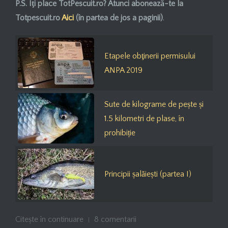
P.S. Îţi place TotPescuit.ro? Atunci
abonează-te
la
Totpescuit.ro
Aici
(în partea de jos a paginii)
.
Etapele obţinerii permisului
ANPA 2019
Sute de kilograme de pește și
1.5 kilometri de plase, în
prohibiție
Principii șalăiești (partea I)
Citește în continuare
8 comentarii