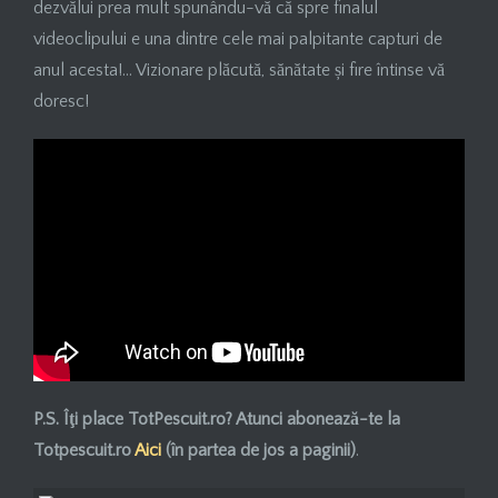
dezvălui prea mult spunându-vă că spre finalul
videoclipului e una dintre cele mai palpitante capturi de
anul acesta!… Vizionare plăcută, sănătate și fire întinse vă
doresc!
P.S. Îţi place TotPescuit.ro? Atunci abonează-te la
Totpescuit.ro
Aici
(în partea de jos a paginii)
.