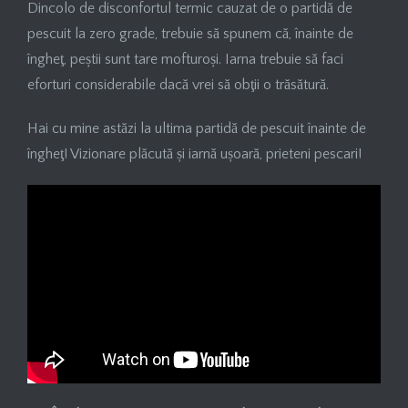
Dincolo de disconfortul termic cauzat de o partidă de
pescuit la zero grade, trebuie să spunem că, înainte de
îngheţ, peștii sunt tare mofturoși. Iarna trebuie să faci
eforturi considerabile dacă vrei să obţii o trăsătură.
Hai cu mine astăzi la ultima partidă de pescuit înainte de
îngheţ! Vizionare plăcută și iarnă ușoară, prieteni pescari!