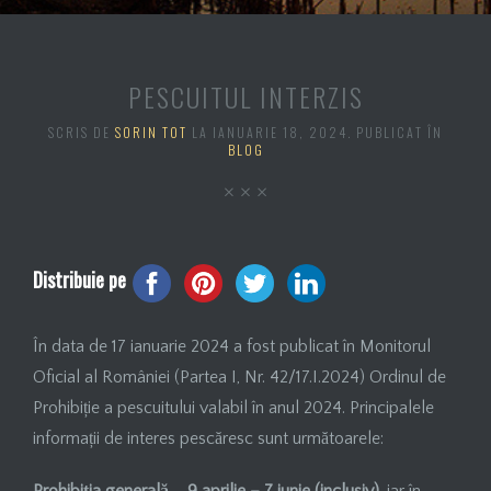
PESCUITUL INTERZIS
SCRIS DE
SORIN TOT
LA
IANUARIE 18, 2024
. PUBLICAT ÎN
BLOG
Distribuie pe
În data de 17 ianuarie 2024 a fost publicat în Monitorul
Oficial al României (Partea I, Nr. 42/17.I.2024) Ordinul de
Prohibiție a pescuitului valabil în anul 2024. Principalele
informații de interes pescăresc sunt următoarele: