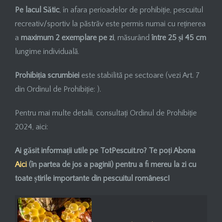
Pe lacul Sătic
, în afara perioadelor de prohibiție, pescuitul
recreativ/sportiv la păstrăv este permis numai cu reținerea
a
maximum 2 exemplare pe zi
, măsurând
între 25 și 45 cm
lungime individuală.
Prohibiția scrumbiei
este stabilită pe sectoare (vezi Art. 7
din Ordinul de Prohibiție: ).
Pentru mai multe detalii, consultați Ordinul de Prohibiție
2024, aici:
Ai găsit informații utile pe TotPescuit.ro? Te poți Abona
Aici
(în partea de jos a paginii)
pentru a fi mereu la zi cu
toate știrile importante din pescuitul românesc!