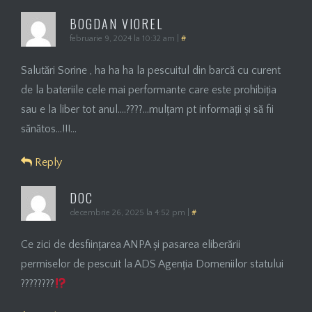
BOGDAN VIOREL
februarie 9, 2024 la 10:32 am
|
#
Salutări Sorine , ha ha ha la pescuitul din barcă cu curent
de la bateriile cele mai performante care este prohibiția
sau e la liber tot anul….????…mulțam pt informații și să fii
sănătos…!!!…
Reply
DOC
decembrie 26, 2025 la 4:52 pm
|
#
Ce zici de desființarea ANPA și pasarea eliberării
permiselor de pescuit la ADS Agenția Domeniilor statului
????????