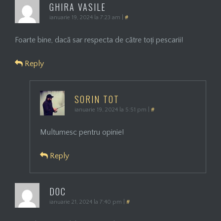
GHIRA VASILE
ianuarie 19, 2024 la 7:23 am
|
#
Foarte bine, dacă sar respecta de către toți pescarii!
Reply
SORIN TOT
ianuarie 19, 2024 la 5:51 pm
|
#
Multumesc pentru opinie!
Reply
DOC
ianuarie 21, 2024 la 7:40 pm
|
#