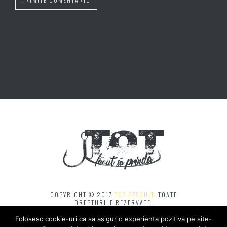
COPYRIGHT © 2017
TOT PESCUIT
. TOATE
DREPTURILE REZERVATE.
ORICE PRELUARE SE VA FACE CU ACORDUL MEU ȘI
DOAR CU
Folosesc cookie-uri ca sa asigur o experienta pozitiva pe site-
MENȚIONAREA SURSEI ȘI LINK CĂTRE BLOG.