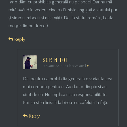
Iar o dăm cu prohibiția generală nu pe specii.Dar nu mă
miră având în vedere cine o dă, niște angajați a statului pur
și simplu imbecili și nesimțiți ( De, la statul român , Leafa
merge, timpul trece ).
Reply
SORIN TOT
ianuarie 22, 2024 la 9:23 am
|
#
Da, pentru ca prohibitia generala e varianta cea
mai comoda pentru ei. Au dat-o din pix si au
uitat de ea. Nu implica nicio responsabilitate.
Pot sa stea linistiti la birou, cu cafeluța în față.
Reply