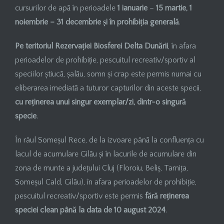
cursurilor de apă în perioadele
1 ianuarie
–
15 martie, 1
noiembrie – 31 decembrie și în prohibiția generală
.
Pe teritoriul Rezervației Biosferei Delta Dunării
, în afara
perioadelor de prohibiție, pescuitul recreativ/sportiv al
speciilor știucă, șalău, somn și crap este permis numai cu
eliberarea imediată a tuturor capturilor din aceste specii,
cu reținerea unui singur exemplar/zi, dintr-o singură
specie
.
În râul Someșul Rece, de la izvoare până la confluența cu
lacul de acumulare Gilău și în lacurile de acumulare din
zona de munte a județului Cluj (Floroiu, Beliș, Tarnița,
Someșul Cald, Gilău), în afara perioadelor de prohibiție,
pescuitul recreativ/sportiv este permis
fără reținerea
speciei clean până la data de 10 august 2024
.