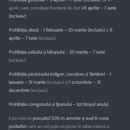
Prohibiția generală
–
9 aprilie – 7 iunie (inclusiv)
, iar în
apele care constituie frontieră de stat
24 aprilie – 7 iunie
(inclusiv)
.
Prohibiția știucii
–
1 februarie – 20 martie (inclusiv)
și
9
aprilie – 7 iunie
(inclusiv).
Prohibiția șalăului și bibanului
–
20 martie – 7 iunie
(inclusiv).
Prohibiția păstrăvului indigen, curcubeu și fântânel
–
1
ianuarie – 31
martie
(inclusiv) și
1 octombrie – 31
decembrie
(inclusiv).
Prohibiția coregonului și lipanului – tot timpul anului.
Este interzis
pescuitul 500 m amonte și aval în zona
podurilor
care au cel puțin un picior în albia minoră a