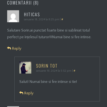
COMENTARII (8)
HITICAS
ianuarie 18, 2024 la 8:25 pm
|
#
Salutare Sorin,ai punctat foarte bine si subliniat totul
perfect pe înțelesul tuturor!!!Numai bine si fire intinse.
Reply
SORIN TOT
ianuarie 19, 2024 la 5:52 pm
|
#
Salut! Numai bine si fire intinse si tie!
Reply